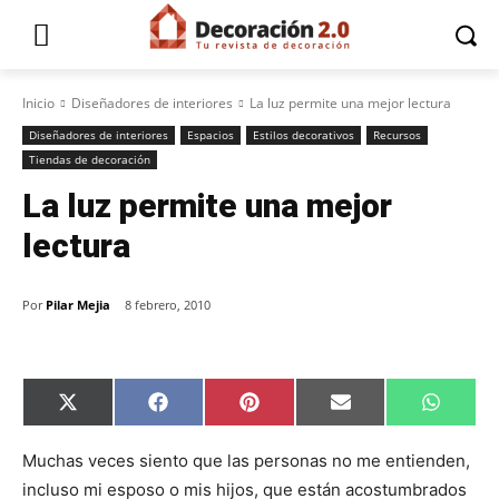
Inicio
Diseñadores de interiores
La luz permite una mejor lectura
Diseñadores de interiores
Espacios
Estilos decorativos
Recursos
Tiendas de decoración
La luz permite una mejor
lectura
Por
Pilar Mejia
8 febrero, 2010
C
C
C
C
C
X
F
P
E
W
o
o
o
o
o
(
a
i
m
h
m
m
m
m
m
T
c
n
a
a
p
p
p
p
p
w
e
t
i
t
Muchas veces siento que las personas no me entienden,
a
a
a
a
a
i
b
e
l
s
incluso mi esposo o mis hijos, que están acostumbrados
r
r
r
r
r
t
o
r
A