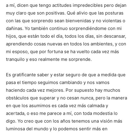
t
t
t
t
t
t
o
e
p
a mí, dicen que tengo actitudes impredecibles pero dejan
i
i
i
i
i
e
k
s
p
r
r
r
r
r
r
t
muy claro que son positivas. Qué alivio que las posturas
e
e
e
e
e
)
n
n
n
n
n
con las que sorprendo sean bienvenidas y no violentas o
dañinas. Yo también continuo sorprendiéndome con mi
hijos, que están todo el día, todos los días, sin descansar,
aprendiendo cosas nuevas en todos los ambientes, y con
mi esposo, que por fortuna se ha vuelto cada vez más
tranquilo y eso realmente me sorprende.
Es gratificante saber y estar seguro de que a medida que
pasa el tiempo seguimos cambiando y nos vamos
haciendo cada vez mejores. Por supuesto hay muchos
obstáculos que superar y no cesan nunca, pero la manera
en que los asumimos es cada vez más calmada y
acertada, o eso me parece a mí, con toda modestia lo
digo. Yo creo que con los años tenemos una visión más
luminosa del mundo y lo podemos sentir más en