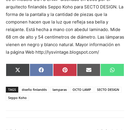
arquitecto finlandés Seppo Koho para SECTO DESIGN. La
forma de la pantalla y la cantidad de piezas que la
componen hacen que la luz que refleja sea bella y
relajante. Está hecha a mano con abedul laminado. Mide
68 cm de alto y 54 centímetros de diámetro. Las lámparas
vienen en negro y blanco natural. Mayor información en
la página Web http://lysvintage.blogspot.com/
C
C
C
C
C
X
F
P
E
W
o
o
o
o
o
(
a
i
m
h
m
m
m
m
m
T
c
n
a
a
p
p
p
p
p
w
e
t
i
t
a
a
a
a
a
i
b
e
l
s
TAGS
diseño finlandés
lamparas
OCTO LAMP
SECTO DESIGN
r
r
r
r
r
t
o
r
A
t
t
t
t
t
t
o
e
p
Seppo Koho
i
i
i
i
i
e
k
s
p
r
r
r
r
r
r
t
e
e
e
e
e
)
n
n
n
n
n