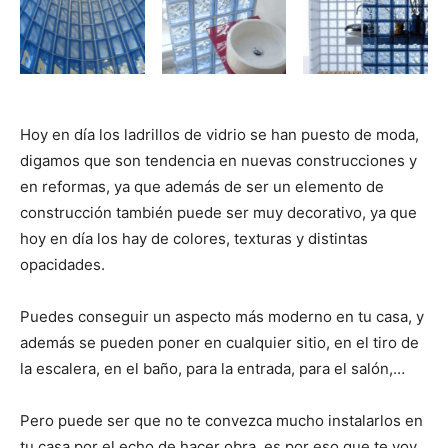
t
t
t
t
t
t
o
e
p
i
i
i
i
i
e
k
s
p
r
r
r
r
r
r
t
e
e
e
e
e
)
n
n
n
n
n
Hoy en día los ladrillos de vidrio se han puesto de moda,
digamos que son tendencia en nuevas construcciones y
en reformas, ya que además de ser un elemento de
construcción también puede ser muy decorativo, ya que
hoy en día los hay de colores, texturas y distintas
opacidades.
Puedes conseguir un aspecto más moderno en tu casa, y
además se pueden poner en cualquier sitio, en el tiro de
la escalera, en el baño, para la entrada, para el salón,…
Pero puede ser que no te convezca mucho instalarlos en
tu casa por el echo de hacer obra, es por eso que te voy