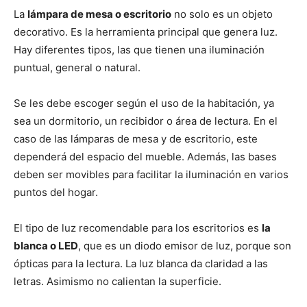
m
m
m
m
m
T
c
n
a
a
p
p
p
p
p
w
e
t
i
t
La
lámpara de mesa o escritorio
no solo es un objeto
a
a
a
a
a
i
b
e
l
s
decorativo. Es la herramienta principal que genera luz.
r
r
r
r
r
t
o
r
A
t
t
t
t
t
t
o
e
p
Hay diferentes tipos, las que tienen una iluminación
i
i
i
i
i
e
k
s
p
r
r
r
r
r
r
t
puntual, general o natural.
e
e
e
e
e
)
n
n
n
n
n
Se les debe escoger según el uso de la habitación, ya
sea un dormitorio, un recibidor o área de lectura. En el
caso de las lámparas de mesa y de escritorio, este
dependerá del espacio del mueble. Además, las bases
deben ser movibles para facilitar la iluminación en varios
puntos del hogar.
El tipo de luz recomendable para los escritorios es
la
blanca o LED
, que es un diodo emisor de luz, porque son
ópticas para la lectura. La luz blanca da claridad a las
letras. Asimismo no calientan la superficie.