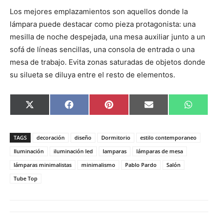
Los mejores emplazamientos son aquellos donde la
lámpara puede destacar como pieza protagonista: una
mesilla de noche despejada, una mesa auxiliar junto a un
sofá de líneas sencillas, una consola de entrada o una
mesa de trabajo. Evita zonas saturadas de objetos donde
su silueta se diluya entre el resto de elementos.
C
C
C
C
C
X
F
P
E
W
o
o
o
o
o
(
a
i
m
h
m
m
m
m
m
T
c
n
a
a
p
p
p
p
p
w
e
t
i
t
a
a
a
a
a
i
b
e
l
s
TAGS
decoración
diseño
Dormitorio
estilo contemporaneo
r
r
r
r
r
t
o
r
A
t
t
t
t
t
t
o
e
p
Iluminación
iluminación led
lamparas
lámparas de mesa
i
i
i
i
i
e
k
s
p
lámparas minimalistas
minimalismo
Pablo Pardo
Salón
r
r
r
r
r
r
t
e
e
e
e
e
)
Tube Top
n
n
n
n
n