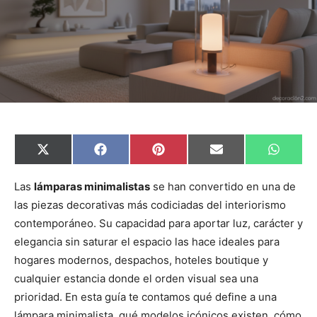
C
C
C
C
C
X
F
P
E
W
o
o
o
o
o
(
a
i
m
h
m
m
m
m
m
T
c
n
a
a
p
p
p
p
p
w
e
t
i
t
Las
lámparas minimalistas
se han convertido en una de
a
a
a
a
a
i
b
e
l
s
las piezas decorativas más codiciadas del interiorismo
r
r
r
r
r
t
o
r
A
t
t
t
t
t
t
o
e
p
contemporáneo. Su capacidad para aportar luz, carácter y
i
i
i
i
i
e
k
s
p
r
r
r
r
r
r
t
elegancia sin saturar el espacio las hace ideales para
e
e
e
e
e
)
n
n
n
n
n
hogares modernos, despachos, hoteles boutique y
cualquier estancia donde el orden visual sea una
prioridad. En esta guía te contamos qué define a una
lámpara minimalista, qué modelos icónicos existen, cómo