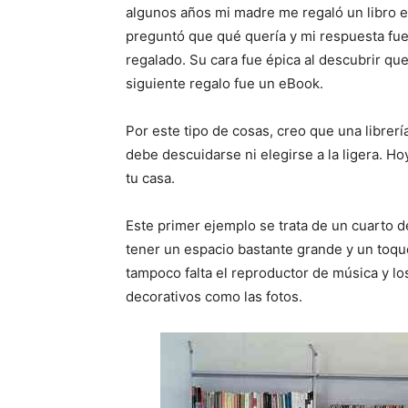
r
r
algunos años mi madre me regaló un libro 
t
t
i
i
preguntó que qué quería y mi respuesta fue
r
r
regalado. Su cara fue épica al descubrir qu
e
e
n
n
siguiente regalo fue un eBook.
Por este tipo de cosas, creo que una librer
debe descuidarse ni elegirse a la ligera. Ho
tu casa.
Este primer ejemplo se trata de un cuarto d
tener un espacio bastante grande y un toq
tampoco falta el reproductor de música y lo
decorativos como las fotos.