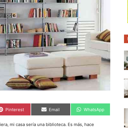
C
C
C
Pinterest
Email
WhatsApp
o
o
o
m
m
m
p
p
p
era, mi casa sería una biblioteca. Es más, hace
a
a
a