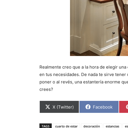
Realmente creo que a la hora de elegir una
en tus necesidades. De nada te sirve tener
poner o al revés, una estantería enorme qu
crees?
C
C
X (Twitter)
Facebook
o
o
m
m
p
p
a
a
TAGS
cuarto de estar
decoración
estancias
es