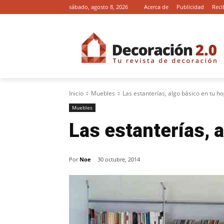
sábado, agosto 8, 2026
Acerca de
Publicidad
Reci
Inicio
Muebles
Las estanterías, algo básico en tu h
Muebles
Las estanterías, 
Por
Noe
30 octubre, 2014