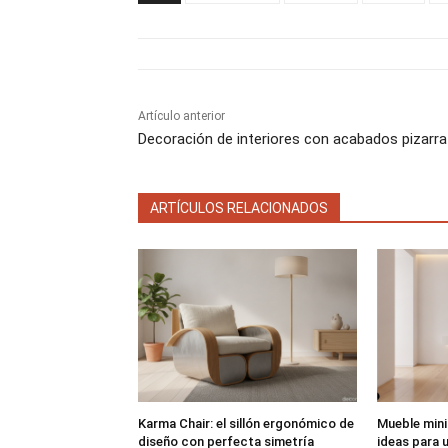
r
r
t
t
i
i
r
r
e
e
n
n
Artículo anterior
Decoración de interiores con acabados pizarra
ARTÍCULOS RELACIONADOS
Karma Chair: el sillón ergonómico de
Mueble mini
diseño con perfecta simetría
ideas para u