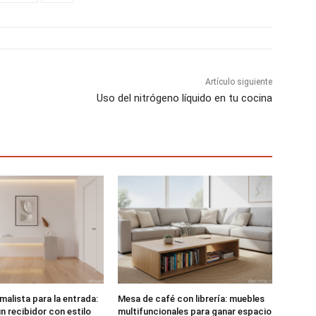
r
r
r
t
t
t
i
i
i
r
r
r
e
e
e
n
n
n
Artículo siguiente
Uso del nitrógeno líquido en tu cocina
malista para la entrada:
Mesa de café con librería: muebles
n recibidor con estilo
multifuncionales para ganar espacio