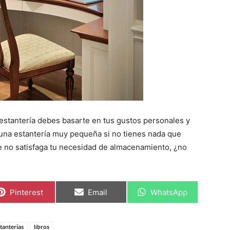
 estantería debes basarte en tus gustos personales y
 una estantería muy pequeña si no tienes nada que
e no satisfaga tu necesidad de almacenamiento, ¿no
C
C
C
Pinterest
Email
WhatsApp
o
o
o
m
m
m
p
p
p
a
a
a
tanterías
libros