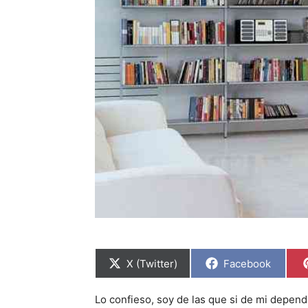
C
C
X (Twitter)
Facebook
o
o
m
m
p
p
Lo confieso, soy de las que si de mi dependi
a
a