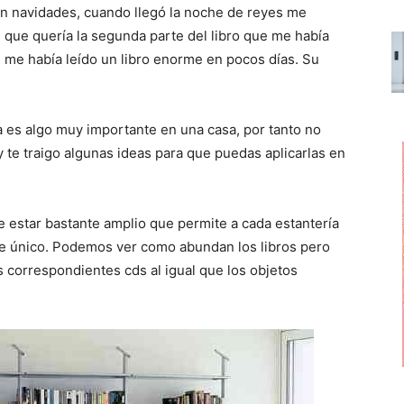
r
r
r
en navidades, cuando llegó la noche de reyes me
t
t
t
i
i
i
 que quería la segunda parte del libro que me había
r
r
r
e me había leído un libro enorme en pocos días. Su
e
e
e
n
n
n
ía es algo muy importante en una casa, por tanto no
y te traigo algunas ideas para que puedas aplicarlas en
e estar bastante amplio que permite a cada estantería
ue único. Podemos ver como abundan los libros pero
s correspondientes cds al igual que los objetos