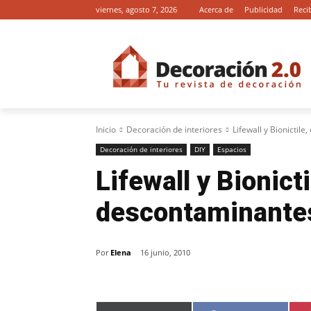
viernes, agosto 7, 2026
Acerca de
Publicidad
Reci
Inicio
Decoración de interiores
Lifewall y Bionictil
Decoración de interiores
DIY
Espacios
Lifewall y Bionict
descontaminante
Por
Elena
16 junio, 2010