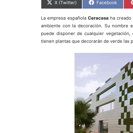
C
C
X (Twitter)
Facebook
o
o
m
m
p
p
La empresa española
Ceracasa
ha creado 
a
a
r
r
ambiente con la decoración. Su nombre e
t
t
i
i
puede disponer de cualquier vegetación, 
r
r
tienen plantas que decorarán de verde las 
e
e
n
n