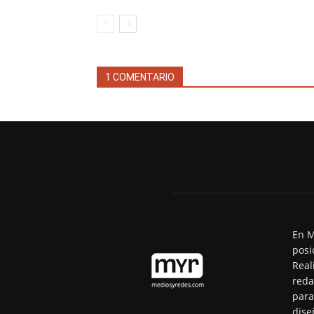
1 COMENTARIO
En M
posi
Real
reda
para
dise