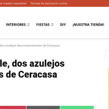
be nuestro newsletter
Tiendas de decoración online
INTERIORES
FIESTAS
DIY
¡NUESTRA TIENDA!
e, dos azulejos descontaminantes de Ceracasa
ile, dos azulejos
s de Ceracasa