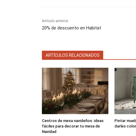
e
e
n
n
Artículo anterior
20% de descuento en Habitat
ARTÍCULOS RELACIONADOS
Centros de mesa navideños: ideas
Pintar muebl
fáciles para decorar tu mesa de
darles colo
Navidad