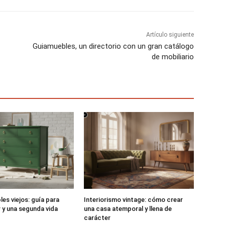
e
e
e
n
n
n
Artículo siguiente
Guiamuebles, un directorio con un gran catálogo
de mobiliario
es viejos: guía para
Interiorismo vintage: cómo crear
r y una segunda vida
una casa atemporal y llena de
carácter