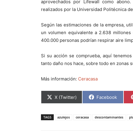
aprovechados por Lifewall como abono
realizados por la Universidad Politécnica d
Según las estimaciones de la empresa, util
un volumen equivalente a 2.638 millones 
400.000 personas podrían respirar aire lim
Si su acción se comprueba, aquí tenemos 
tanto daño nos hace, sobre todo en zonas 
Más información:
Ceracasa
C
C
X (Twitter)
Facebook
o
o
m
m
p
p
a
a
TAGS
azulejos
ceracasa
descontaminantes
pl
r
r
t
t
i
i
r
r