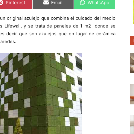
C
C
C
Pinterest
Email
WhatsApp
o
o
o
m
m
m
p
p
p
un original azulejo que combina el cuidado del medio
a
a
a
r
r
r
s Lifewall, y se trata de paneles de 1 m2 donde se
t
t
t
i
i
i
es decir que son azulejos que en lugar de cerámica
r
r
r
paredes.
e
e
e
n
n
n