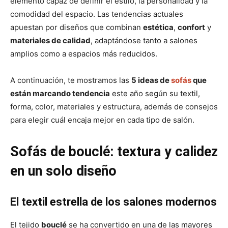
elemento capaz de definir el estilo, la personalidad y la
e
e
e
e
e
)
n
n
n
n
n
comodidad del espacio. Las tendencias actuales
apuestan por diseños que combinan
estética
,
confort
y
materiales de calidad
, adaptándose tanto a salones
amplios como a espacios más reducidos.
A continuación, te mostramos las
5 ideas de
sofás
que
están marcando tendencia
este año según su textil,
forma, color, materiales y estructura, además de consejos
para elegir cuál encaja mejor en cada tipo de salón.
Sofás de bouclé: textura y calidez
en un solo diseño
El textil estrella de los salones modernos
El tejido
bouclé
se ha convertido en una de las mayores