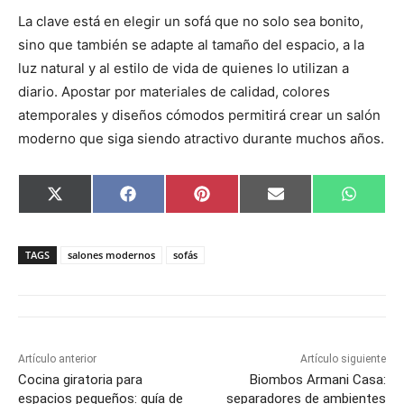
La clave está en elegir un sofá que no solo sea bonito,
sino que también se adapte al tamaño del espacio, a la
luz natural y al estilo de vida de quienes lo utilizan a
diario. Apostar por materiales de calidad, colores
atemporales y diseños cómodos permitirá crear un salón
moderno que siga siendo atractivo durante muchos años.
C
C
C
C
C
X
F
P
E
W
o
o
o
o
o
(
a
i
m
h
m
m
m
m
m
T
c
n
a
a
p
p
p
p
p
w
e
t
i
t
a
a
a
a
a
i
b
e
l
s
TAGS
salones modernos
sofás
r
r
r
r
r
t
o
r
A
t
t
t
t
t
t
o
e
p
i
i
i
i
i
e
k
s
p
r
r
r
r
r
r
t
e
e
e
e
e
)
n
n
n
n
n
Artículo anterior
Artículo siguiente
Cocina giratoria para
Biombos Armani Casa:
espacios pequeños: guía de
separadores de ambientes