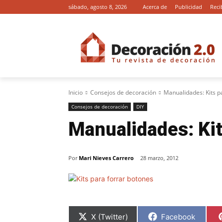
sábado, agosto 8, 2026
Acerca de
Publicidad
Reci
Inicio
Consejos de decoración
Manualidades: Kits p
Consejos de decoración
DIY
Manualidades: Kit
Por
Mari Nieves Carrero
28 marzo, 2012
C
C
X (Twitter)
Facebook