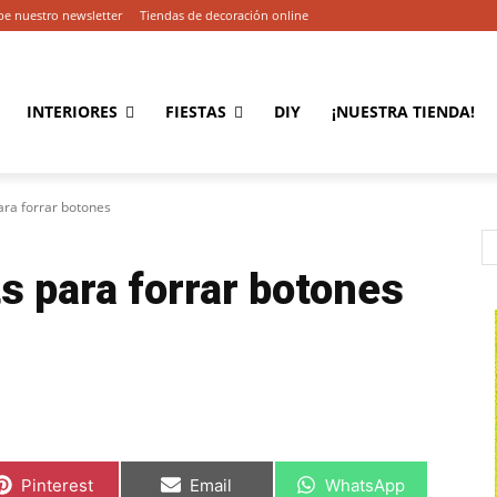
be nuestro newsletter
Tiendas de decoración online
INTERIORES
FIESTAS
DIY
¡NUESTRA TIENDA!
ara forrar botones
s para forrar botones
C
C
C
Pinterest
Email
WhatsApp