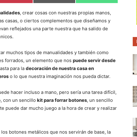
o
o
o
m
m
m
p
p
p
alidades
, crear cosas con nuestras propias manos,
a
a
a
r
r
r
ras casas, o ciertos complementos que diseñamos y
t
t
t
i
i
i
evan reflejados una parte nuestra que ha salido de
r
r
r
únicos.
e
e
e
n
n
n
izar muchos tipos de manualidades y también como
nes forrados, un elemento que nos
puede servir desde
hasta para la
decoración de nuestra casa en
eros
o lo que nuestra imaginación nos pueda dictar.
de hacer incluso a mano, pero sería una tarea difícil,
, con un sencillo
kit para forrar botones
, un sencillo
 te puede dar mucho juego a la hora de crear y realizar
 los botones metálicos que nos servirán de base, la