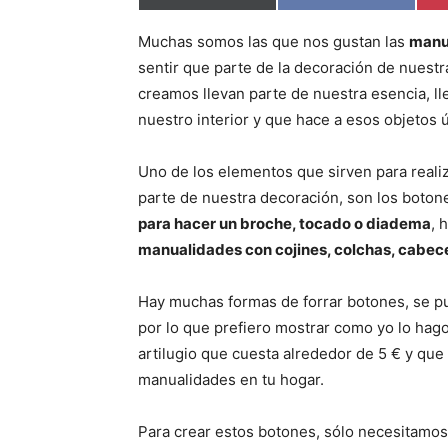
o
o
m
m
p
p
Muchas somos las que nos gustan las
manu
a
a
r
r
sentir que parte de la decoración de nuest
t
t
i
i
creamos llevan parte de nuestra esencia, ll
r
r
nuestro interior y que hace a esos objetos 
e
e
n
n
Uno de los elementos que sirven para real
parte de nuestra decoración, son los boto
para hacer un broche, tocado o diadema
, 
manualidades con cojines, colchas, cabec
Hay muchas formas de forrar botones, se pue
por lo que prefiero mostrar como yo lo hago
artilugio que cuesta alrededor de 5 € y que
manualidades en tu hogar.
Para crear estos botones, sólo necesitamos