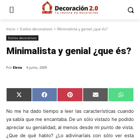
Inicio
Estilos decorativos
Minimalista y genial ¿que és?
Estilos decorativos
Minimalista y genial ¿que és?
Por
Elena
4 junio, 2009
C
C
C
C
C
X
F
P
E
W
o
o
o
o
o
(
a
i
m
h
m
m
m
m
m
T
c
n
a
a
p
p
p
p
p
w
e
t
i
t
No me ha dado tiempo a leer las características cuando
a
a
a
a
a
i
b
e
l
s
ya sabía que me encantaba. De un sólo vistazo he podido
r
r
r
r
r
t
o
r
A
t
t
t
t
t
t
o
e
p
apreciar su genialidad, al menos desde mi punto de vista.
i
i
i
i
i
e
k
s
p
r
r
r
r
r
r
t
¿Que de qué hablo? ¿Lo adivinaríais con sólo ver esta
e
e
e
e
e
)