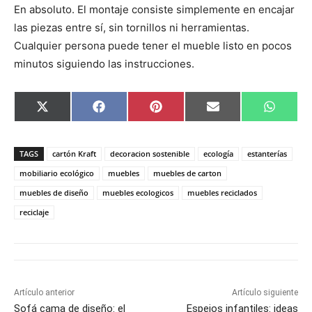
En absoluto. El montaje consiste simplemente en encajar
las piezas entre sí, sin tornillos ni herramientas.
Cualquier persona puede tener el mueble listo en pocos
minutos siguiendo las instrucciones.
C
C
C
C
C
X
F
P
E
W
o
o
o
o
o
(
a
i
m
h
m
m
m
m
m
T
c
n
a
a
p
p
p
p
p
w
e
t
i
t
a
a
a
a
a
i
b
e
l
s
TAGS
cartón Kraft
decoracion sostenible
ecología
estanterías
r
r
r
r
r
t
o
r
A
t
t
t
t
t
t
o
e
p
mobiliario ecológico
muebles
muebles de carton
i
i
i
i
i
e
k
s
p
muebles de diseño
muebles ecologicos
muebles reciclados
r
r
r
r
r
r
t
e
e
e
e
e
)
reciclaje
n
n
n
n
n
Artículo anterior
Artículo siguiente
Sofá cama de diseño: el
Espejos infantiles: ideas