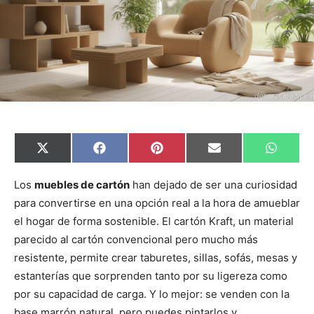
C
C
C
C
C
X
F
P
E
W
o
o
o
o
o
(
a
i
m
h
m
m
m
m
m
T
c
n
a
a
p
p
p
p
p
w
e
t
i
t
Los
muebles de cartón
han dejado de ser una curiosidad
a
a
a
a
a
i
b
e
l
s
para convertirse en una opción real a la hora de amueblar
r
r
r
r
r
t
o
r
A
t
t
t
t
t
t
o
e
p
el hogar de forma sostenible. El cartón Kraft, un material
i
i
i
i
i
e
k
s
p
r
r
r
r
r
r
t
parecido al cartón convencional pero mucho más
e
e
e
e
e
)
n
n
n
n
n
resistente, permite crear taburetes, sillas, sofás, mesas y
estanterías que sorprenden tanto por su ligereza como
por su capacidad de carga. Y lo mejor: se venden con la
base marrón natural, pero puedes pintarlos y