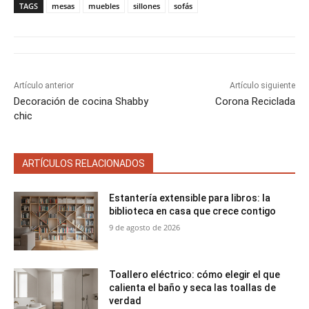
a
a
a
a
a
i
b
e
l
s
TAGS
mesas
muebles
sillones
sofás
r
r
r
r
r
t
o
r
A
t
t
t
t
t
t
o
e
p
i
i
i
i
i
e
k
s
p
r
r
r
r
r
r
t
e
e
e
e
e
)
n
n
n
n
n
Artículo anterior
Artículo siguiente
Decoración de cocina Shabby
Corona Reciclada
chic
ARTÍCULOS RELACIONADOS
Estantería extensible para libros: la
biblioteca en casa que crece contigo
9 de agosto de 2026
Toallero eléctrico: cómo elegir el que
calienta el baño y seca las toallas de
verdad