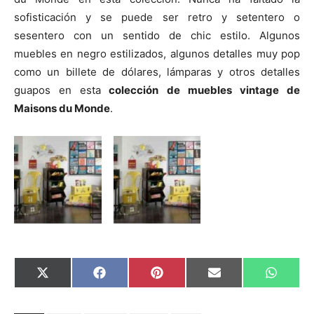
sofisticación y se puede ser retro y setentero o
sesentero con un sentido de chic estilo. Algunos
muebles en negro estilizados, algunos detalles muy pop
como un billete de dólares, lámparas y otros detalles
guapos en esta
colección de muebles vintage de
Maisons du Monde
.
C
C
C
C
C
X
F
P
E
W
o
o
o
o
o
(
a
i
m
h
m
m
m
m
m
T
c
n
a
a
p
p
p
p
p
w
e
t
i
t