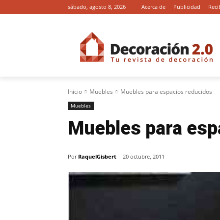
sábado, agosto 8, 2026
Acerca de
Publicidad
Reci
Inicio
Muebles
Muebles para espacios reducidos
Muebles
Muebles para esp
Por
RaquelGisbert
20 octubre, 2011