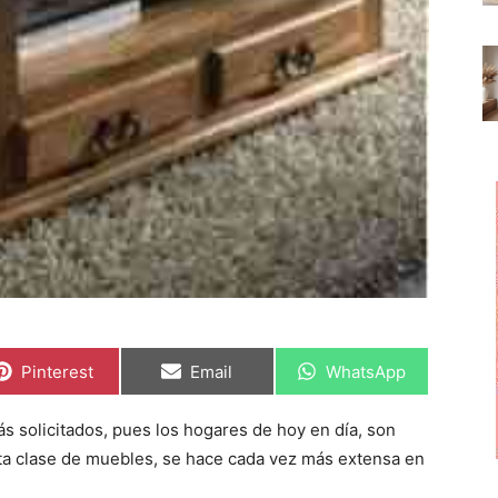
C
C
C
Pinterest
Email
WhatsApp
o
o
o
m
m
m
p
p
p
ás solicitados, pues los hogares de hoy en día, son
a
a
a
r
r
r
sta clase de muebles, se hace cada vez más extensa en
t
t
t
i
i
i