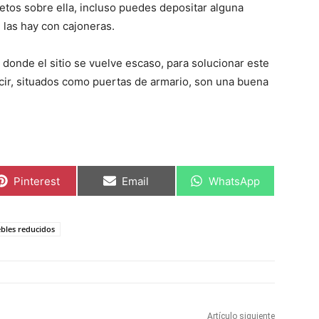
tos sobre ella, incluso puedes depositar alguna
 las hay con cajoneras.
 donde el sitio se vuelve escaso, para solucionar este
cir, situados como puertas de armario, son una buena
C
C
C
Pinterest
Email
WhatsApp
o
o
o
m
m
m
p
p
p
a
a
a
bles reducidos
r
r
r
t
t
t
i
i
i
r
r
r
e
e
e
n
n
n
Artículo siguiente