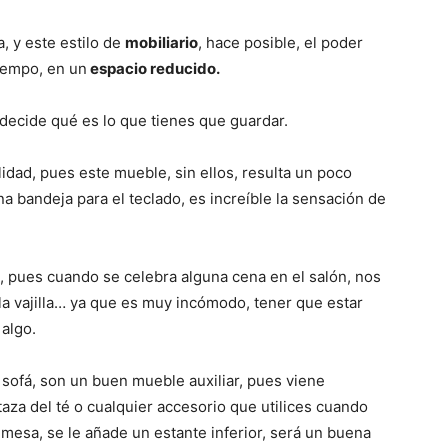
r
r
r
e
e
e
n
n
n
, y este estilo de
mobiliario
, hace posible, el poder
iempo, en un
espacio reducido.
decide qué es lo que tienes que guardar.
lidad, pues este mueble, sin ellos, resulta un poco
una bandeja para el teclado, es increíble la sensación de
, pues cuando se celebra alguna cena en el salón, nos
la vajilla… ya que es muy incómodo, tener que estar
 algo.
 sofá, son un buen mueble auxiliar, pues viene
taza del té o cualquier accesorio que utilices cuando
mesa, se le añade un estante inferior, será un buena