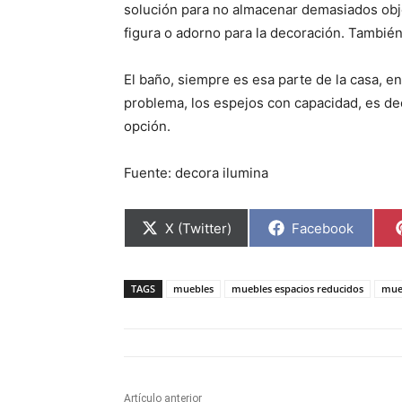
solución para no almacenar demasiados obje
figura o adorno para la decoración. También
El baño, siempre es esa parte de la casa, en
problema, los espejos con capacidad, es de
opción.
Fuente: decora ilumina
C
C
X (Twitter)
Facebook
o
o
m
m
p
p
a
a
TAGS
muebles
muebles espacios reducidos
mue
r
r
t
t
i
i
r
r
e
e
n
n
Artículo anterior