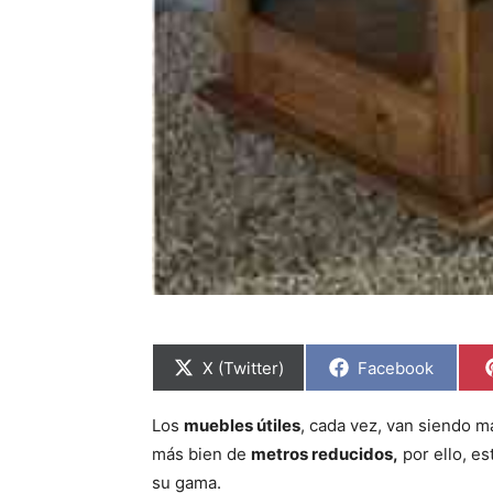
C
C
X (Twitter)
Facebook
o
o
m
m
p
p
Los
muebles útiles
, cada vez, van siendo m
a
a
r
r
más bien de
metros reducidos,
por ello, e
t
t
i
i
su gama.