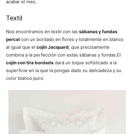
acabar el mes.
i
i
i
i
i
e
k
s
p
r
r
r
r
r
r
t
e
e
e
e
e
)
n
n
n
n
n
Textil
Nos encontramos en textil con las
sábanas y fundas
percal
con un bordado en flores y totalmente en blanco
al igual que el
cojín Jacquard
, que precisamente
combina a la perfección con estas sábanas y fundas.El
cojín con tira bordada
dará un toque sofisticado a la
superficie en la que la pongas dado su delicadeza y su
color blanco puro.