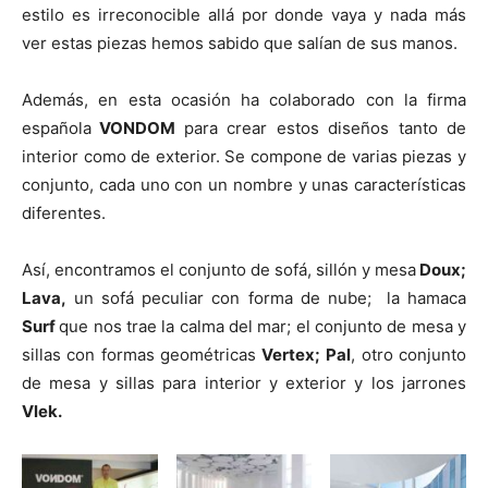
t
t
t
t
t
t
o
e
p
estilo es irreconocible allá por donde vaya y nada más
i
i
i
i
i
e
k
s
p
r
r
r
r
r
r
t
ver estas piezas hemos sabido que salían de sus manos.
e
e
e
e
e
)
n
n
n
n
n
Además, en esta ocasión ha colaborado con la firma
española
VONDOM
para crear estos diseños tanto de
interior como de exterior. Se compone de varias piezas y
conjunto, cada uno con un nombre y unas características
diferentes.
Así, encontramos el conjunto de sofá, sillón y mesa
Doux;
Lava,
un sofá peculiar con forma de nube; la hamaca
Surf
que nos trae la calma del mar; el conjunto de mesa y
sillas con formas geométricas
Vertex;
Pal
, otro conjunto
de mesa y sillas para interior y exterior y los jarrones
Vlek.