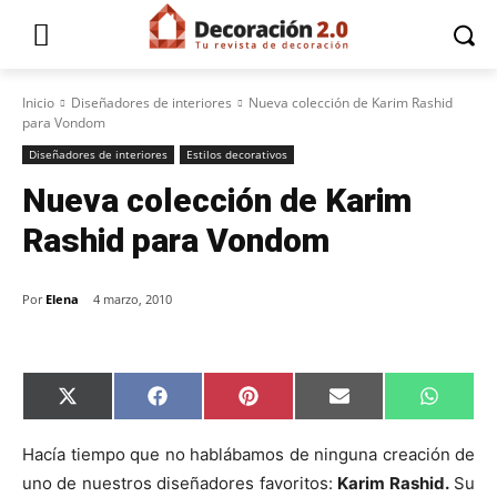
Inicio
Diseñadores de interiores
Nueva colección de Karim Rashid
para Vondom
Diseñadores de interiores
Estilos decorativos
Nueva colección de Karim
Rashid para Vondom
Por
Elena
4 marzo, 2010
C
C
C
C
C
X
F
P
E
W
o
o
o
o
o
(
a
i
m
h
m
m
m
m
m
T
c
n
a
a
p
p
p
p
p
w
e
t
i
t
Hacía tiempo que no hablábamos de ninguna creación de
a
a
a
a
a
i
b
e
l
s
uno de nuestros diseñadores favoritos:
Karim Rashid.
Su
r
r
r
r
r
t
o
r
A