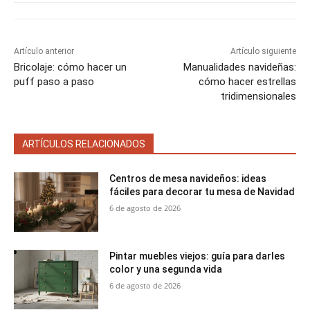
e
e
e
e
e
)
n
n
n
n
n
Artículo anterior
Artículo siguiente
Bricolaje: cómo hacer un
Manualidades navideñas:
puff paso a paso
cómo hacer estrellas
tridimensionales
ARTÍCULOS RELACIONADOS
Centros de mesa navideños: ideas
fáciles para decorar tu mesa de Navidad
6 de agosto de 2026
Pintar muebles viejos: guía para darles
color y una segunda vida
6 de agosto de 2026