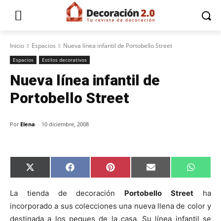
Inicio
Espacios
Nueva línea infantil de Portobello Street
Espacios
Estilos decorativos
Nueva línea infantil de
Portobello Street
Por
Elena
10 diciembre, 2008
C
C
C
C
C
X
F
P
E
W
o
o
o
o
o
(
a
i
m
h
m
m
m
m
m
T
c
n
a
a
p
p
p
p
p
w
e
t
i
t
La tienda de decoración
Portobello Street
ha
a
a
a
a
a
i
b
e
l
s
incorporado a sus colecciones una nueva llena de color y
r
r
r
r
r
t
o
r
A
t
t
t
t
t
t
o
e
p
destinada a los peques de la casa. Su línea infantil se