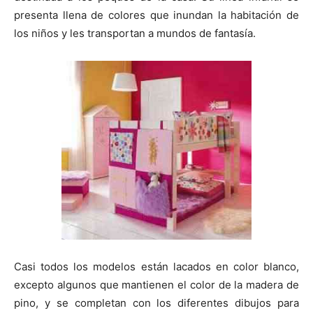
i
i
i
i
i
e
k
s
p
r
r
r
r
r
r
t
presenta llena de colores que inundan la habitación de
e
e
e
e
e
)
n
n
n
n
n
los niños y les transportan a mundos de fantasía.
Casi todos los modelos están lacados en color blanco,
excepto algunos que mantienen el color de la madera de
pino, y se completan con los diferentes dibujos para