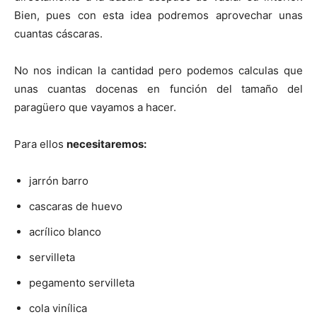
i
i
i
i
i
e
k
s
p
r
r
r
r
r
r
t
Bien, pues con esta idea podremos aprovechar unas
e
e
e
e
e
)
n
n
n
n
n
cuantas cáscaras.
No nos indican la cantidad pero podemos calculas que
unas cuantas docenas en función del tamaño del
paragüero que vayamos a hacer.
Para ellos
necesitaremos:
jarrón barro
cascaras de huevo
acrílico blanco
servilleta
pegamento servilleta
cola vinílica