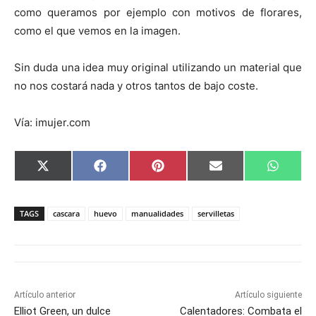
como queramos por ejemplo con motivos de florares,
como el que vemos en la imagen.
Sin duda una idea muy original utilizando un material que
no nos costará nada y otros tantos de bajo coste.
Vía: imujer.com
C
C
C
C
C
X
F
P
E
W
o
o
o
o
o
(
a
i
m
h
m
m
m
m
m
T
c
n
a
a
p
p
p
p
p
w
e
t
i
t
a
a
a
a
a
i
b
e
l
s
TAGS
cascara
huevo
manualidades
servilletas
r
r
r
r
r
t
o
r
A
t
t
t
t
t
t
o
e
p
i
i
i
i
i
e
k
s
p
r
r
r
r
r
r
t
e
e
e
e
e
)
n
n
n
n
n
Artículo anterior
Artículo siguiente
Elliot Green, un dulce
Calentadores: Combata el