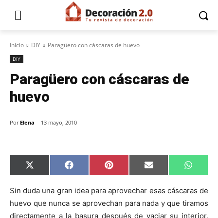
Inicio
DIY
Paragüero con cáscaras de huevo
DIY
Paragüero con cáscaras de
huevo
Por
Elena
13 mayo, 2010
C
C
C
C
C
X
F
P
E
W
o
o
o
o
o
(
a
i
m
h
m
m
m
m
m
T
c
n
a
a
p
p
p
p
p
w
e
t
i
t
Sin duda una gran idea para aprovechar esas cáscaras de
a
a
a
a
a
i
b
e
l
s
huevo que nunca se aprovechan para nada y que tiramos
r
r
r
r
r
t
o
r
A
t
t
t
t
t
t
o
e
p
directamente a la basura después de vaciar su interior.