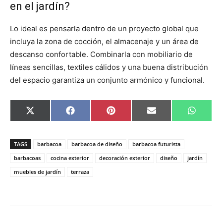
en el jardín?
Lo ideal es pensarla dentro de un proyecto global que
incluya la zona de cocción, el almacenaje y un área de
descanso confortable. Combinarla con mobiliario de
líneas sencillas, textiles cálidos y una buena distribución
del espacio garantiza un conjunto armónico y funcional.
C
C
C
C
C
X
F
P
E
W
o
o
o
o
o
(
a
i
m
h
m
m
m
m
m
T
c
n
a
a
p
p
p
p
p
w
e
t
i
t
a
a
a
a
a
i
b
e
l
s
TAGS
barbacoa
barbacoa de diseño
barbacoa futurista
r
r
r
r
r
t
o
r
A
t
t
t
t
t
t
o
e
p
barbacoas
cocina exterior
decoración exterior
diseño
jardín
i
i
i
i
i
e
k
s
p
muebles de jardín
terraza
r
r
r
r
r
r
t
e
e
e
e
e
)
n
n
n
n
n