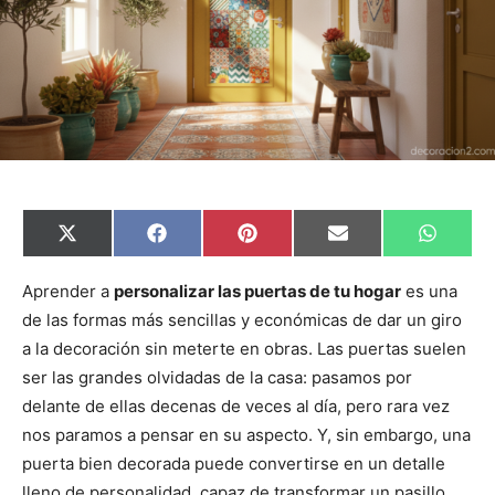
C
C
C
C
C
X
F
P
E
W
o
o
o
o
o
(
a
i
m
h
m
m
m
m
m
T
c
n
a
a
p
p
p
p
p
w
e
t
i
t
Aprender a
personalizar las puertas de tu hogar
es una
a
a
a
a
a
i
b
e
l
s
de las formas más sencillas y económicas de dar un giro
r
r
r
r
r
t
o
r
A
t
t
t
t
t
t
o
e
p
a la decoración sin meterte en obras. Las puertas suelen
i
i
i
i
i
e
k
s
p
r
r
r
r
r
r
t
ser las grandes olvidadas de la casa: pasamos por
e
e
e
e
e
)
n
n
n
n
n
delante de ellas decenas de veces al día, pero rara vez
nos paramos a pensar en su aspecto. Y, sin embargo, una
puerta bien decorada puede convertirse en un detalle
lleno de personalidad, capaz de transformar un pasillo