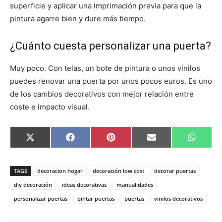
superficie y aplicar una imprimación previa para que la
pintura agarre bien y dure más tiempo.
¿Cuánto cuesta personalizar una puerta?
Muy poco. Con telas, un bote de pintura o unos vinilos
puedes renovar una puerta por unos pocos euros. Es uno
de los cambios decorativos con mejor relación entre
coste e impacto visual.
C
C
C
C
C
X
F
P
E
W
o
o
o
o
o
(
a
i
m
h
m
m
m
m
m
T
c
n
a
a
p
p
p
p
p
w
e
t
i
t
a
a
a
a
a
i
b
e
l
s
TAGS
decoracion hogar
decoración low cost
decorar puertas
r
r
r
r
r
t
o
r
A
t
t
t
t
t
t
o
e
p
diy decoración
ideas decorativas
manualidades
i
i
i
i
i
e
k
s
p
personalizar puertas
pintar puertas
puertas
vinilos decorativos
r
r
r
r
r
r
t
e
e
e
e
e
)
n
n
n
n
n