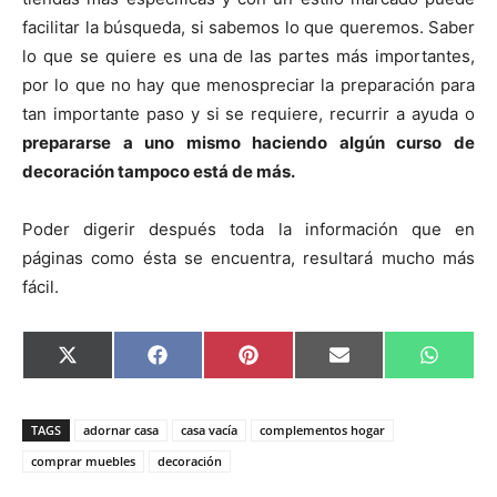
facilitar la búsqueda, si sabemos lo que queremos. Saber
lo que se quiere es una de las partes más importantes,
por lo que no hay que menospreciar la preparación para
tan importante paso y si se requiere, recurrir a ayuda o
prepararse a uno mismo haciendo algún curso de
decoración tampoco está de más.
Poder digerir después toda la información que en
páginas como ésta se encuentra, resultará mucho más
fácil.
C
C
C
C
C
X
F
P
E
W
o
o
o
o
o
(
a
i
m
h
m
m
m
m
m
T
c
n
a
a
p
p
p
p
p
w
e
t
i
t
a
a
a
a
a
i
b
e
l
s
TAGS
adornar casa
casa vacía
complementos hogar
r
r
r
r
r
t
o
r
A
t
t
t
t
t
t
o
e
p
comprar muebles
decoración
i
i
i
i
i
e
k
s
p
r
r
r
r
r
r
t