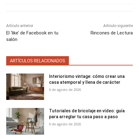
e
e
e
e
e
)
n
n
n
n
n
Artículo anterior
Artículo siguiente
El ‘like’ de Facebook en tu
Rincones de Lectura
salón
ARTÍCULOS RELACIONADOS
Interiorismo vintage: cómo crear una
casa atemporal y llena de carácter
6 de agosto de 2026
Tutoriales de bricolaje en vídeo: guía
para arreglar tu casa paso a paso
6 de agosto de 2026