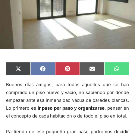
C
C
C
C
C
X
F
P
E
W
o
o
o
o
o
(
a
i
m
h
m
m
m
m
m
T
c
n
a
a
p
p
p
p
p
w
e
t
i
t
Buenos días amigos, para todos aquellos que se han
a
a
a
a
a
i
b
e
l
s
comprado un piso nuevo y vacío, no sabiendo por donde
r
r
r
r
r
t
o
r
A
t
t
t
t
t
t
o
e
p
empezar ante esa inmensidad vacua de paredes blancas.
i
i
i
i
i
e
k
s
p
r
r
r
r
r
r
t
Lo primero es
ir paso por paso y organizarse
, pensar en
e
e
e
e
e
)
n
n
n
n
n
el concepto de cada habitación o de todo el piso en total.
Partiendo de ese pequeño gran paso podremos decidir