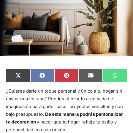
C
C
C
C
C
X
F
P
E
W
o
o
o
o
o
(
a
i
m
h
m
m
m
m
m
T
c
n
a
a
p
p
p
p
p
w
e
t
i
t
¿Quieres darle un toque personal y único a tu hogar sin
a
a
a
a
a
i
b
e
l
s
gastar una fortuna? Puedes utilizar tu creatividad e
r
r
r
r
r
t
o
r
A
t
t
t
t
t
t
o
e
p
imaginación para poder hacer proyectos sencillos y con
i
i
i
i
i
e
k
s
p
r
r
r
r
r
r
t
bajo presupuesto.
De esta manera podrás personalizar
e
e
e
e
e
)
n
n
n
n
n
tu decoración
y hacer que tu hogar refleje tu estilo y
personalidad en cada rincón.