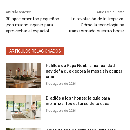
)
n
n
n
n
n
Artículo anterior
Artículo siguiente
30 apartamentos pequeños
La revolución de la limpieza:
¡con mucho ingenio para
Cómo la tecnología ha
aprovechar el espacio!
transformado nuestro hogar
ARTÍCULOS RELACIONADOS
Palillos de Papá Noel: la manualidad
navideña que decora la mesa sin ocupar
sitio
8 de agosto de 2026
Di adiós a los tirones: la guía para
motorizar los estores de tu casa
5 de agosto de 2026