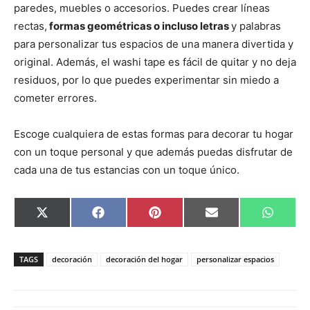
paredes, muebles o accesorios. Puedes crear líneas
rectas,
formas geométricas o incluso letras
y palabras
para personalizar tus espacios de una manera divertida y
original. Además, el washi tape es fácil de quitar y no deja
residuos, por lo que puedes experimentar sin miedo a
cometer errores.
Escoge cualquiera de estas formas para decorar tu hogar
con un toque personal y que además puedas disfrutar de
cada una de tus estancias con un toque único.
C
C
C
C
C
X
F
P
E
W
o
o
o
o
o
(
a
i
m
h
m
m
m
m
m
T
c
n
a
a
p
p
p
p
p
w
e
t
i
t
a
a
a
a
a
i
b
e
l
s
TAGS
decoración
decoración del hogar
personalizar espacios
r
r
r
r
r
t
o
r
A
t
t
t
t
t
t
o
e
p
i
i
i
i
i
e
k
s
p
r
r
r
r
r
r
t
e
e
e
e
e