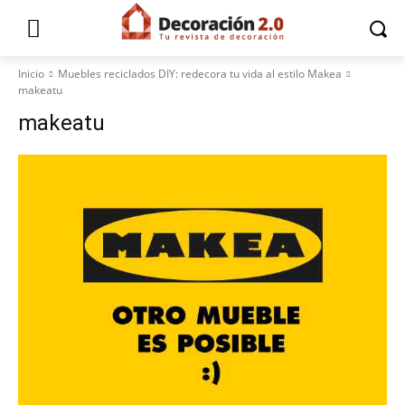
Inicio
Muebles reciclados DIY: redecora tu vida al estilo Makea
makeatu
makeatu