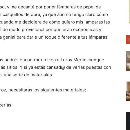
p
p
p
a
a
a
so, y me decanté por poner lámparas de papel de
r
r
r
os casquillos de obra, ya que aún no tengo claro cómo
t
t
t
i
i
i
cuando me decidiera de cómo quiero mis lámparas las
r
r
r
e
e
e
ré de modo provisional por que eran económicas y
n
n
n
a genial para darle un toque diferente a tus lámparas
as podrás encontrar en Ikea o Leroy Merlin, aunque
s sitios.
Y si ya estás cansad@ de verlas puestas con
s una serie de materiales.
roz, necesitarás los siguientes materiales:
cerías