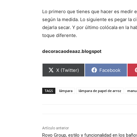
Lo primero que tienes que hacer es medir el
según la medida. Lo siguiente es pegar la ci
dejarla secar. Y por último colócala en la h
toque diferente.
decoracaodeaaz.blogspot
C
C
X (Twitter)
Facebook
o
o
m
m
p
p
a
a
TAGS
lámpara
lámpara de papel de arroz
manua
r
r
t
t
i
i
r
r
e
e
n
n
Artículo anterior
Royo Group, estilo y funcionalidad en los baño