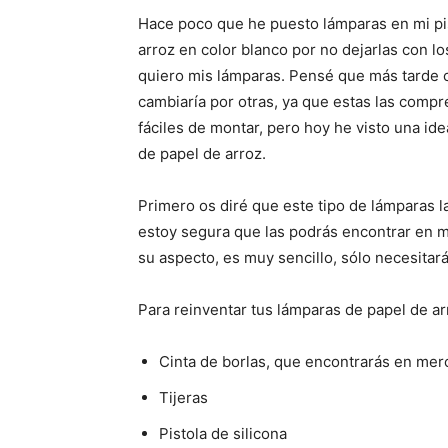
p
p
a
a
Hace poco que he puesto lámparas en mi pi
r
r
arroz en color blanco por no dejarlas con l
t
t
i
i
quiero mis lámparas. Pensé que más tarde 
r
r
e
e
cambiaría por otras, ya que estas las comp
n
n
fáciles de montar, pero hoy he visto una ide
de papel de arroz.
Primero os diré que este tipo de lámparas l
estoy segura que las podrás encontrar en má
su aspecto, es muy sencillo, sólo necesitará
Para reinventar tus lámparas de papel de ar
Cinta de borlas, que encontrarás en mer
Tijeras
Pistola de silicona