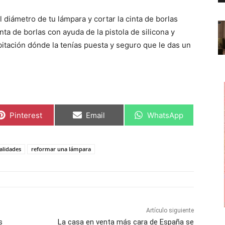
 diámetro de tu lámpara y cortar la cinta de borlas
nta de borlas con ayuda de la pistola de silicona y
abitación dónde la tenías puesta y seguro que le das un
C
C
C
Pinterest
Email
WhatsApp
o
o
o
m
m
m
p
p
p
a
a
a
lidades
reformar una lámpara
r
r
r
t
t
t
i
i
i
r
r
r
e
e
e
n
n
n
Artículo siguiente
s
La casa en venta más cara de España se