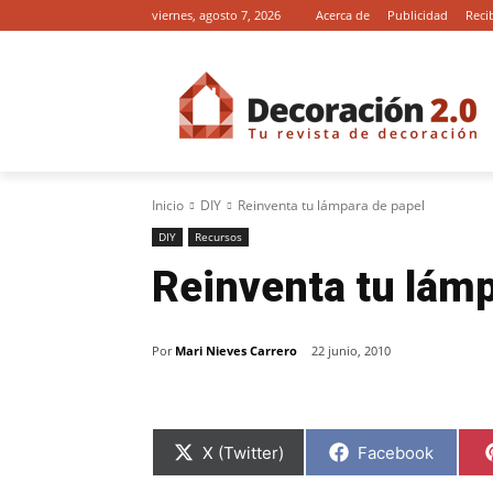
viernes, agosto 7, 2026
Acerca de
Publicidad
Reci
Inicio
DIY
Reinventa tu lámpara de papel
DIY
Recursos
Reinventa tu lámp
Por
Mari Nieves Carrero
22 junio, 2010
C
C
X (Twitter)
Facebook
o
o
m
m