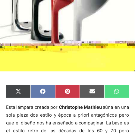
C
C
C
C
C
X
F
P
E
W
o
o
o
o
o
(
a
i
m
h
m
m
m
m
m
T
c
n
a
a
p
p
p
p
p
w
e
t
i
t
Esta lámpara creada por
Christophe Mathieu
aúna en una
a
a
a
a
a
i
b
e
l
s
sola pieza dos estilo y época a priori antagónicos pero
r
r
r
r
r
t
o
r
A
t
t
t
t
t
t
o
e
p
que el diseño nos ha enseñado a compaginar. La base es
i
i
i
i
i
e
k
s
p
r
r
r
r
r
r
t
el estilo retro de las décadas de los 60 y 70 pero
e
e
e
e
e
)