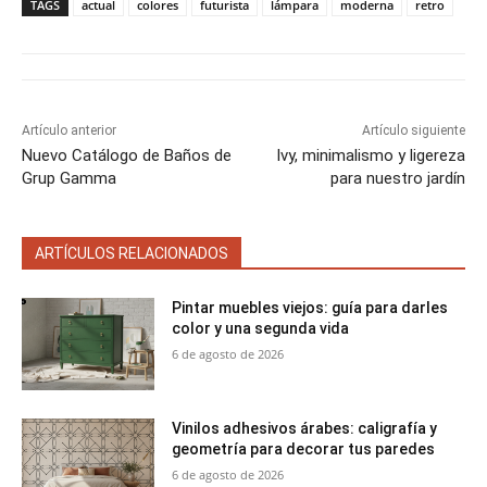
a
a
a
a
a
i
b
e
l
s
TAGS
actual
colores
futurista
lámpara
moderna
retro
r
r
r
r
r
t
o
r
A
t
t
t
t
t
t
o
e
p
i
i
i
i
i
e
k
s
p
r
r
r
r
r
r
t
e
e
e
e
e
)
n
n
n
n
n
Artículo anterior
Artículo siguiente
Nuevo Catálogo de Baños de
Ivy, minimalismo y ligereza
Grup Gamma
para nuestro jardín
ARTÍCULOS RELACIONADOS
Pintar muebles viejos: guía para darles
color y una segunda vida
6 de agosto de 2026
Vinilos adhesivos árabes: caligrafía y
geometría para decorar tus paredes
6 de agosto de 2026