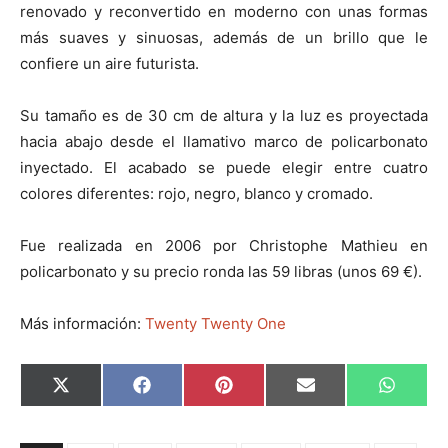
n
n
n
n
n
renovado y reconvertido en moderno con unas formas
más suaves y sinuosas, además de un brillo que le
confiere un aire futurista.
Su tamaño es de 30 cm de altura y la luz es proyectada
hacia abajo desde el llamativo marco de policarbonato
inyectado. El acabado se puede elegir entre cuatro
colores diferentes: rojo, negro, blanco y cromado.
Fue realizada en 2006 por Christophe Mathieu en
policarbonato y su precio ronda las 59 libras (unos 69 €).
Más información:
Twenty Twenty One
C
C
C
C
C
X
F
P
E
W
o
o
o
o
o
(
a
i
m
h
m
m
m
m
m
T
c
n
a
a
p
p
p
p
p
w
e
t
i
t