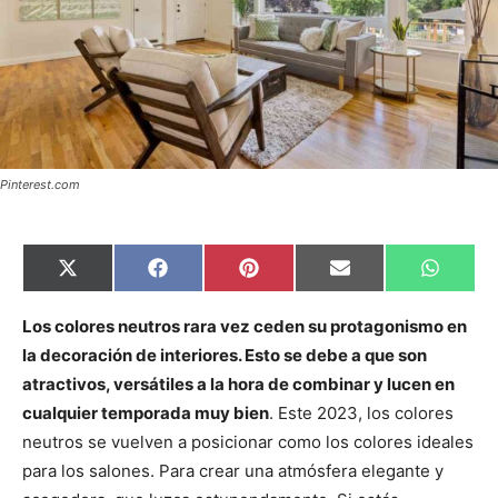
Pinterest.com
C
C
C
C
C
X
F
P
E
W
o
o
o
o
o
(
a
i
m
h
m
m
m
m
m
T
c
n
a
a
p
p
p
p
p
w
e
t
i
t
Los colores neutros rara vez ceden su protagonismo en
a
a
a
a
a
i
b
e
l
s
la decoración de interiores. Esto se debe a que son
r
r
r
r
r
t
o
r
A
t
t
t
t
t
t
o
e
p
atractivos, versátiles a la hora de combinar y lucen en
i
i
i
i
i
e
k
s
p
r
r
r
r
r
r
t
cualquier temporada muy bien
. Este 2023, los colores
e
e
e
e
e
)
n
n
n
n
n
neutros se vuelven a posicionar como los colores ideales
para los salones. Para crear una atmósfera elegante y