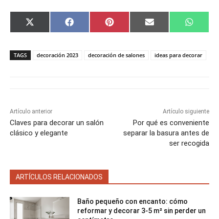
C
C
C
C
C
X
F
P
E
W
o
o
o
o
o
(
a
i
m
h
m
m
m
m
m
T
c
n
a
a
p
p
p
p
p
w
e
t
i
t
a
a
a
a
a
i
b
e
l
s
TAGS
decoración 2023
decoración de salones
ideas para decorar
r
r
r
r
r
t
o
r
A
t
t
t
t
t
t
o
e
p
i
i
i
i
i
e
k
s
p
r
r
r
r
r
r
t
e
e
e
e
e
)
n
n
n
n
n
Artículo anterior
Artículo siguiente
Claves para decorar un salón
Por qué es conveniente
clásico y elegante
separar la basura antes de
ser recogida
ARTÍCULOS RELACIONADOS
Baño pequeño con encanto: cómo
reformar y decorar 3-5 m² sin perder un