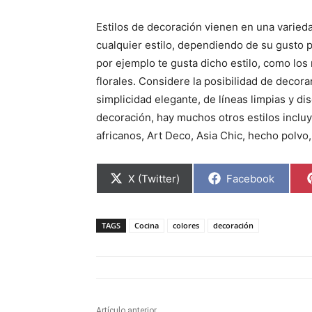
Estilos de decoración vienen en una varied
cualquier estilo, dependiendo de su gusto pe
por ejemplo te gusta dicho estilo, como lo
florales. Considere la posibilidad de decora
simplicidad elegante, de líneas limpias y di
decoración, hay muchos otros estilos incluye
africanos, Art Deco, Asia Chic, hecho polvo, 
C
C
X (Twitter)
Facebook
o
o
m
m
p
p
a
a
TAGS
Cocina
colores
decoración
r
r
t
t
i
i
r
r
e
e
n
n
Artículo anterior