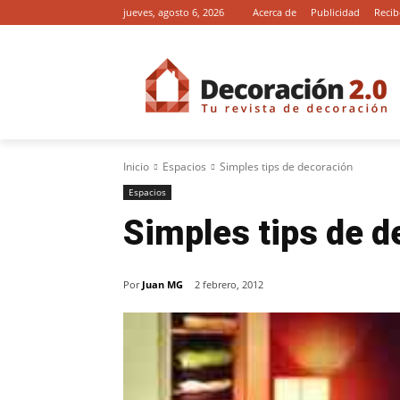
jueves, agosto 6, 2026
Acerca de
Publicidad
Recib
Inicio
Espacios
Simples tips de decoración
Espacios
Simples tips de d
Por
Juan MG
2 febrero, 2012