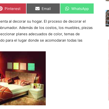
C
C
C
Pinterest
Email
WhatsApp
o
o
o
m
m
m
p
p
p
nta al decorar su hogar. El proceso de decorar el
a
a
a
r
r
r
abrumador. Además de los costos, los muebles, piezas
t
t
t
i
i
i
leccionar planes adecuados de color, temas de
r
r
r
uado para el lugar donde se acomodaran todas las
e
e
e
n
n
n