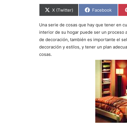
C
C
X (Twitter)
Facebook
o
o
m
m
p
p
Una serie de cosas que hay que tener en cue
a
a
r
r
interior de su hogar puede ser un proceso 
t
t
i
i
de decoración, también es importante el se
r
r
decoración y estilos, y tener un plan adec
e
e
n
n
cosas.