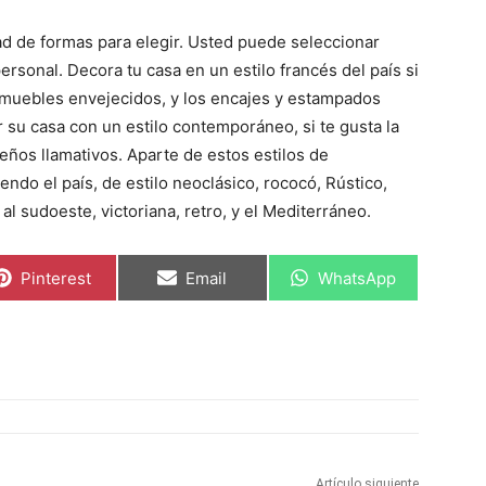
ad de formas para elegir. Usted puede seleccionar
rsonal. Decora tu casa en un estilo francés del país si
s muebles envejecidos, y los encajes y estampados
r su casa con un estilo contemporáneo, si te gusta la
seños llamativos. Aparte de estos estilos de
ndo el país, de estilo neoclásico, rococó, Rústico,
al sudoeste, victoriana, retro, y el Mediterráneo.
C
C
C
Pinterest
Email
WhatsApp
o
o
o
m
m
m
p
p
p
a
a
a
r
r
r
t
t
t
i
i
i
r
r
r
e
e
e
n
n
n
Artículo siguiente