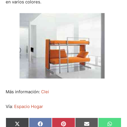
en varios colores.
Más información:
Clei
Vía
: Espacio Hogar
C
C
C
C
C
X
F
P
E
W