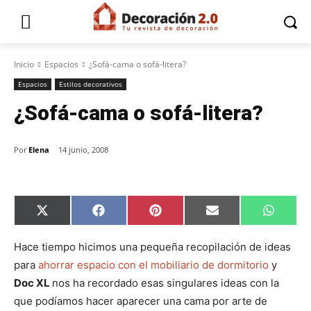
Inicio
Espacios
¿Sofá-cama o sofá-litera?
Espacios
Estilos decorativos
¿Sofá-cama o sofá-litera?
Por
Elena
14 junio, 2008
C
C
C
C
C
X
F
P
E
W
o
o
o
o
o
(
a
i
m
h
m
m
m
m
m
T
c
n
a
a
p
p
p
p
p
w
e
t
i
t
Hace tiempo hicimos una pequeña recopilación de ideas
a
a
a
a
a
i
b
e
l
s
para
ahorrar espacio con el mobiliario de dormitorio
y
r
r
r
r
r
t
o
r
A
t
t
t
t
t
t
o
e
p
Doc XL
nos ha recordado esas singulares ideas con la
i
i
i
i
i
e
k
s
p
r
r
r
r
r
r
t
que podíamos hacer aparecer una cama por arte de
e
e
e
e
e
)