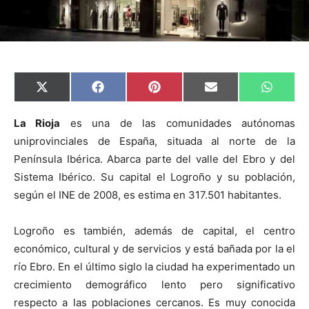
C
C
C
C
C
X
F
P
E
W
o
o
o
o
o
(
a
i
m
h
m
m
m
m
m
T
c
n
a
a
p
p
p
p
p
w
e
t
i
t
La Rioja
es una de las comunidades autónomas
a
a
a
a
a
i
b
e
l
s
uniprovinciales de España, situada al norte de la
r
r
r
r
r
t
o
r
A
t
t
t
t
t
t
o
e
p
Península Ibérica. Abarca parte del valle del Ebro y del
i
i
i
i
i
e
k
s
p
r
r
r
r
r
r
t
Sistema Ibérico. Su capital el Logroño y su población,
e
e
e
e
e
)
n
n
n
n
n
según el INE de 2008, es estima en 317.501 habitantes.
Logroño es también, además de capital, el centro
económico, cultural y de servicios y está bañada por la el
río Ebro. En el último siglo la ciudad ha experimentado un
crecimiento demográfico lento pero significativo
respecto a las poblaciones cercanos. Es muy conocida