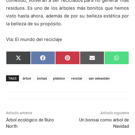
cometido, volverán a ser reciclados para no generar más
residuos. Es uno de los árboles más bonitos que hemos
visto hasta ahora, además de por su belleza estética por
la belleza de su propósito.
Vía: El mundo del reciclaje
C
C
C
C
C
X
F
P
E
W
o
o
o
o
o
(
a
i
m
h
m
m
m
m
m
T
c
n
a
a
p
p
p
p
p
w
e
t
i
t
a
a
a
a
a
i
b
e
l
s
TAGS
árbol
bolsas
plástico
reciclar
san sebastián
r
r
r
r
r
t
o
r
A
t
t
t
t
t
t
o
e
p
i
i
i
i
i
e
k
s
p
r
r
r
r
r
r
t
e
e
e
e
e
)
n
n
n
n
n
Artículo anterior
Artículo siguiente
Árbol ecológico de Büro
Un bonsai como árbol de
North
Navidad