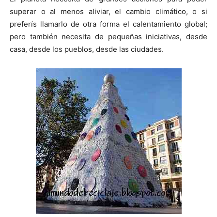
a
a
a
a
a
i
b
e
l
s
superar o al menos aliviar, el cambio climático, o si
r
r
r
r
r
t
o
r
A
t
t
t
t
t
t
o
e
p
preferís llamarlo de otra forma el calentamiento global;
i
i
i
i
i
e
k
s
p
r
r
r
r
r
r
t
pero también necesita de pequeñas iniciativas, desde
e
e
e
e
e
)
n
n
n
n
n
casa, desde los pueblos, desde las ciudades.