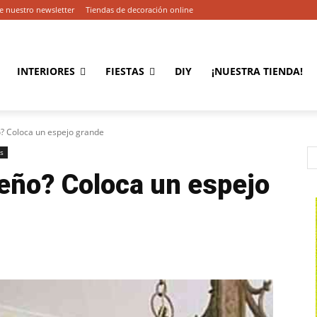
e nuestro newsletter
Tiendas de decoración online
INTERIORES
FIESTAS
DIY
¡NUESTRA TIENDA!
? Coloca un espejo grande
s
eño? Coloca un espejo