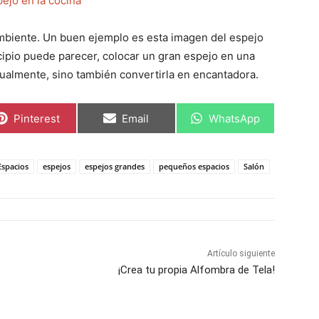
 ambiente. Un buen ejemplo es esta imagen del espejo
ncipio puede parecer, colocar un gran espejo en una
ualmente, sino también convertirla en encantadora.
C
C
C
Pinterest
Email
WhatsApp
o
o
o
m
m
m
p
p
p
a
a
a
Espacios
espejos
espejos grandes
pequeños espacios
Salón
r
r
r
t
t
t
i
i
i
r
r
r
e
e
e
n
n
n
Artículo siguiente
¡Crea tu propia Alfombra de Tela!