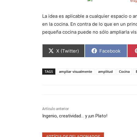
La idea es aplicable a cualquier espacio o
en la cocina. En contra de lo que en un pri
pequeña cocina puede no sólo ampliarla vis
C
C
X (Twitter)
Facebook
o
o
m
m
p
p
a
a
TAGS
ampliar visualmente
amplitud
Cocina
r
r
t
t
i
i
r
r
e
e
n
n
Artículo anterior
Ingenio, creatividad… y ¡un Plato!