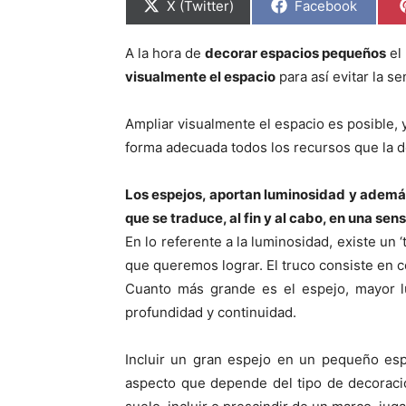
C
C
X (Twitter)
Facebook
o
o
m
m
p
p
A la hora de
decorar espacios pequeños
el 
a
a
r
r
visualmente el espacio
para así evitar la s
t
t
i
i
r
r
Ampliar visualmente el espacio es posible,
e
e
n
n
forma adecuada todos los recursos que la d
Los espejos, aportan luminosidad y ademá
que se traduce, al fin y al cabo, en una se
En lo referente a la luminosidad, existe un 
que queremos lograr. El truco consiste en c
Cuanto más grande es el espejo, mayor l
profundidad y continuidad.
Incluir un gran espejo en un pequeño esp
aspecto que depende del tipo de decoració