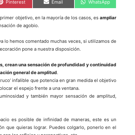
C
C
C
Pinterest
Email
WhatsApp
o
o
o
m
m
m
p
p
p
primer objetivo, en la mayoría de los casos, es
ampliar
a
a
a
r
r
r
ensación de agobio.
t
t
t
i
i
i
r
r
r
 ya lo hemos comentado muchas veces, si utilizamos de
e
e
e
n
n
n
ecoración pone a nuestra disposición.
s, crean una sensación de profundidad y continuidad
nsación general de amplitud
.
‘truco’ infalible que potencia en gran medida el objetivo
olocar el espejo frente a una ventana.
uminosidad y también mayor sensación de amplitud,
acio es posible de infinidad de maneras, este es un
n que quieras lograr. Puedes colgarlo, ponerlo en el