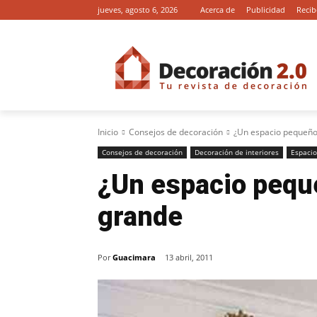
jueves, agosto 6, 2026
Acerca de
Publicidad
Recib
Inicio
Consejos de decoración
¿Un espacio pequeño
Consejos de decoración
Decoración de interiores
Espacio
¿Un espacio pequ
grande
Por
Guacimara
13 abril, 2011