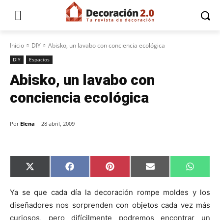
Inicio
DIY
Abisko, un lavabo con conciencia ecológica
DIY
Espacios
Abisko, un lavabo con
conciencia ecológica
Por
Elena
28 abril, 2009
C
C
C
C
C
X
F
P
E
W
o
o
o
o
o
(
a
i
m
h
m
m
m
m
m
T
c
n
a
a
p
p
p
p
p
w
e
t
i
t
Ya se que cada día la decoración rompe moldes y los
a
a
a
a
a
i
b
e
l
s
diseñadores nos sorprenden con objetos cada vez más
r
r
r
r
r
t
o
r
A
t
t
t
t
t
t
o
e
p
curiosos, pero difícilmente podremos encontrar un