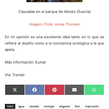
Cascadas en el parque de Abisko (Suecia)
Imagen: Flickr Jonas Thomen
En mi opinión es una excelente idea tanto en lo que se
refiere al diseño como a la conciencia ecológica a la que
apela.
Más información: Eumar
Vía: Trendir
C
C
C
C
C
X
F
P
E
W
o
o
o
o
o
(
a
i
m
h
m
m
m
m
m
T
c
n
a
a
p
p
p
p
p
w
e
t
i
t
a
a
a
a
a
i
b
e
l
s
TAGS
agua
cascada
ecología
elegante
fluir
inspiración