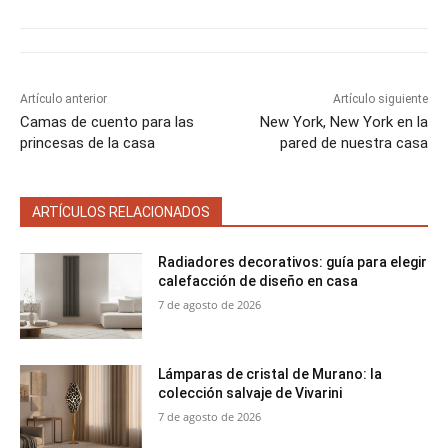
t
t
t
t
t
t
o
e
p
i
i
i
i
i
e
k
s
p
r
r
r
r
r
r
t
e
e
e
e
e
)
n
n
n
n
n
Artículo anterior
Artículo siguiente
Camas de cuento para las
New York, New York en la
princesas de la casa
pared de nuestra casa
ARTÍCULOS RELACIONADOS
Radiadores decorativos: guía para elegir
calefacción de diseño en casa
7 de agosto de 2026
Lámparas de cristal de Murano: la
colección salvaje de Vivarini
7 de agosto de 2026