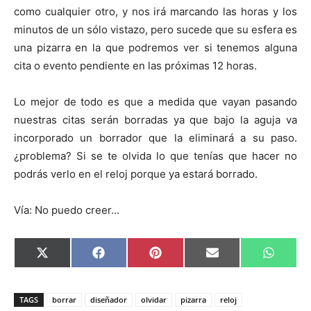
como cualquier otro, y nos irá marcando las horas y los
minutos de un sólo vistazo, pero sucede que su esfera es
una pizarra en la que podremos ver si tenemos alguna
cita o evento pendiente en las próximas 12 horas.
Lo mejor de todo es que a medida que vayan pasando
nuestras citas serán borradas ya que bajo la aguja va
incorporado un borrador que la eliminará a su paso.
¿problema? Si se te olvida lo que tenías que hacer no
podrás verlo en el reloj porque ya estará borrado.
Vía: No puedo creer…
C
C
C
C
C
X
F
P
E
W
o
o
o
o
o
(
a
i
m
h
m
m
m
m
m
T
c
n
a
a
p
p
p
p
p
w
e
t
i
t
a
a
a
a
a
i
b
e
l
s
TAGS
borrar
diseñador
olvidar
pizarra
reloj
r
r
r
r
r
t
o
r
A