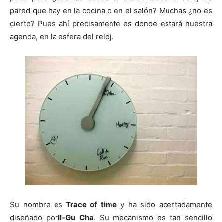
i
i
i
i
i
e
k
s
p
r
r
r
r
r
r
t
pared que hay en la cocina o en el salón? Muchas ¿no es
e
e
e
e
e
)
n
n
n
n
n
cierto? Pues ahí precisamente es donde estará nuestra
agenda, en la esfera del reloj.
Su nombre es
Trace of time
y ha sido acertadamente
diseñado por
Il-Gu Cha
. Su mecanismo es tan sencillo