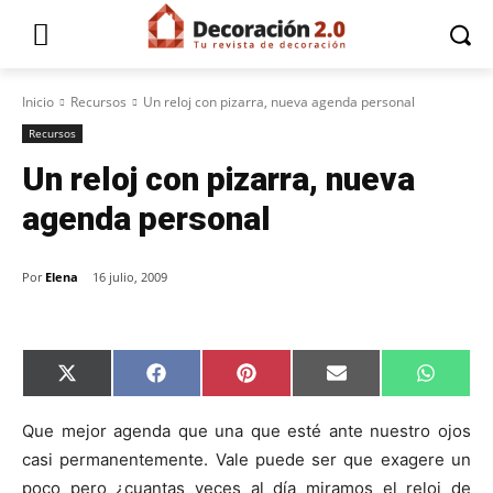
Inicio
Recursos
Un reloj con pizarra, nueva agenda personal
Recursos
Un reloj con pizarra, nueva
agenda personal
Por
Elena
16 julio, 2009
C
C
C
C
C
X
F
P
E
W
o
o
o
o
o
(
a
i
m
h
m
m
m
m
m
T
c
n
a
a
p
p
p
p
p
w
e
t
i
t
Que mejor agenda que una que esté ante nuestro ojos
a
a
a
a
a
i
b
e
l
s
casi permanentemente. Vale puede ser que exagere un
r
r
r
r
r
t
o
r
A
t
t
t
t
t
t
o
e
p
poco pero ¿cuantas veces al día miramos el reloj de