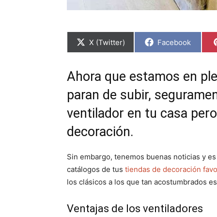
C
C
X (Twitter)
Facebook
o
o
m
m
p
p
a
a
Ahora que estamos en ple
r
r
t
t
paran de subir, segurame
i
i
r
r
e
e
ventilador en tu casa pero
n
n
decoración.
Sin embargo, tenemos buenas noticias y es
catálogos de tus
tiendas de decoración favo
los clásicos a los que tan acostumbrados e
Ventajas de los ventiladores