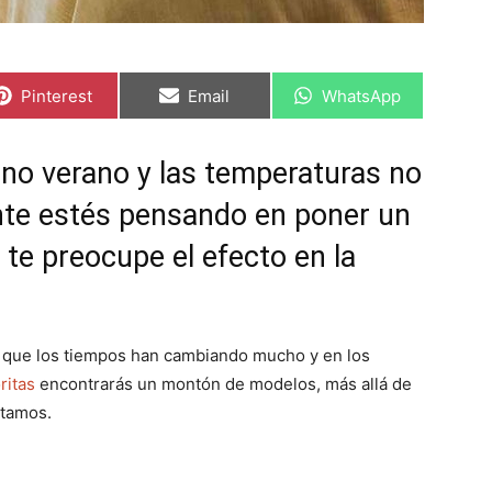
C
C
C
Pinterest
Email
WhatsApp
o
o
o
m
m
m
p
p
p
a
a
a
no verano y las temperaturas no
r
r
r
t
t
t
nte estés pensando en poner un
i
i
i
r
r
r
e
e
e
 te preocupe el efecto en la
n
n
n
 que los tiempos han cambiando mucho y en los
ritas
encontrarás un montón de modelos, más allá de
stamos.