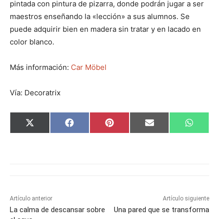
pintada con pintura de pizarra, donde podrán jugar a ser
maestros enseñando la «lección» a sus alumnos. Se
puede adquirir bien en madera sin tratar y en lacado en
color blanco.
Más información:
Car Möbel
Vía: Decoratrix
C
C
C
C
C
X
F
P
E
W
o
o
o
o
o
(
a
i
m
h
m
m
m
m
m
T
c
n
a
a
p
p
p
p
p
w
e
t
i
t
a
a
a
a
a
i
b
e
l
s
r
r
r
r
r
t
o
r
A
t
t
t
t
t
t
o
e
p
i
i
i
i
i
e
k
s
p
r
r
r
r
r
r
t
e
e
e
e
e
)
n
n
n
n
n
Artículo anterior
Artículo siguiente
La calma de descansar sobre
Una pared que se transforma