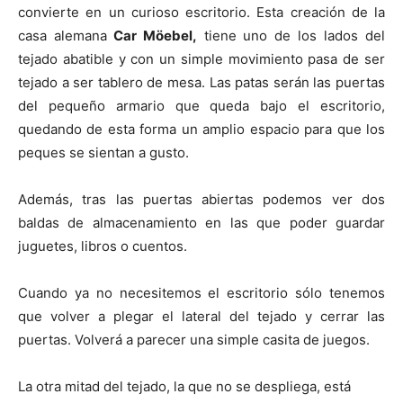
t
t
t
t
t
t
o
e
p
convierte en un curioso escritorio. Esta creación de la
i
i
i
i
i
e
k
s
p
r
r
r
r
r
r
t
casa alemana
Car Möebel,
tiene uno de los lados del
e
e
e
e
e
)
n
n
n
n
n
tejado abatible y con un simple movimiento pasa de ser
tejado a ser tablero de mesa. Las patas serán las puertas
del pequeño armario que queda bajo el escritorio,
quedando de esta forma un amplio espacio para que los
peques se sientan a gusto.
Además, tras las puertas abiertas podemos ver dos
baldas de almacenamiento en las que poder guardar
juguetes, libros o cuentos.
Cuando ya no necesitemos el escritorio sólo tenemos
que volver a plegar el lateral del tejado y cerrar las
puertas. Volverá a parecer una simple casita de juegos.
La otra mitad del tejado, la que no se despliega, está