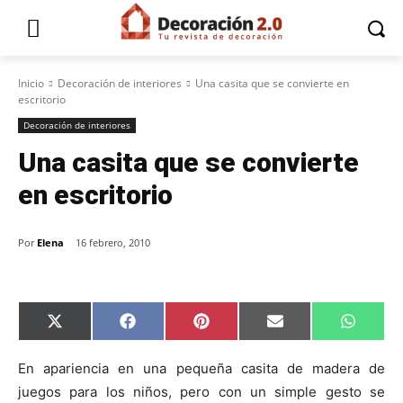
Inicio
Decoración de interiores
Una casita que se convierte en
escritorio
Decoración de interiores
Una casita que se convierte
en escritorio
Por
Elena
16 febrero, 2010
C
C
C
C
C
X
F
P
E
W
o
o
o
o
o
(
a
i
m
h
m
m
m
m
m
T
c
n
a
a
p
p
p
p
p
w
e
t
i
t
En apariencia en una pequeña casita de madera de
a
a
a
a
a
i
b
e
l
s
juegos para los niños, pero con un simple gesto se
r
r
r
r
r
t
o
r
A