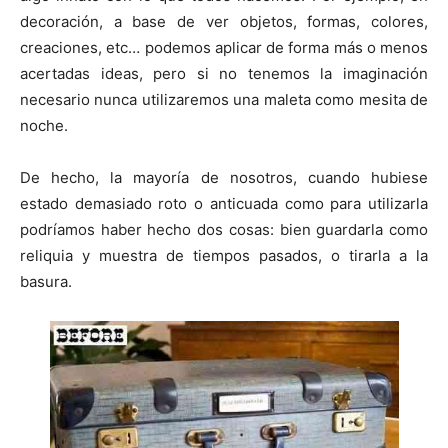
i
i
i
i
i
e
k
s
p
r
r
r
r
r
r
t
decoración, a base de ver objetos, formas, colores,
e
e
e
e
e
)
n
n
n
n
n
creaciones, etc… podemos aplicar de forma más o menos
acertadas ideas, pero si no tenemos la imaginación
necesario nunca utilizaremos una maleta como mesita de
noche.
De hecho, la mayoría de nosotros, cuando hubiese
estado demasiado roto o anticuada como para utilizarla
podríamos haber hecho dos cosas: bien guardarla como
reliquia y muestra de tiempos pasados, o tirarla a la
basura.