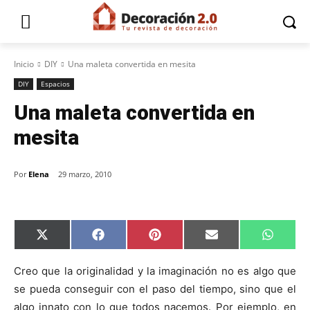
Inicio
DIY
Una maleta convertida en mesita
DIY
Espacios
Una maleta convertida en
mesita
Por
Elena
29 marzo, 2010
C
C
C
C
C
X
F
P
E
W
o
o
o
o
o
(
a
i
m
h
m
m
m
m
m
T
c
n
a
a
p
p
p
p
p
w
e
t
i
t
Creo que la originalidad y la imaginación no es algo que
a
a
a
a
a
i
b
e
l
s
se pueda conseguir con el paso del tiempo, sino que el
r
r
r
r
r
t
o
r
A
t
t
t
t
t
t
o
e
p
algo innato con lo que todos nacemos. Por ejemplo, en