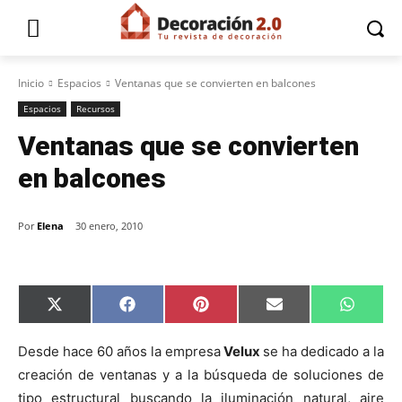
Inicio
Espacios
Ventanas que se convierten en balcones
Espacios
Recursos
Ventanas que se convierten
en balcones
Por
Elena
30 enero, 2010
C
C
C
C
C
X
F
P
E
W
o
o
o
o
o
(
a
i
m
h
m
m
m
m
m
T
c
n
a
a
p
p
p
p
p
w
e
t
i
t
Desde hace 60 años la empresa
Velux
se ha dedicado a la
a
a
a
a
a
i
b
e
l
s
creación de ventanas y a la búsqueda de soluciones de
r
r
r
r
r
t
o
r
A
t
t
t
t
t
t
o
e
p
tipo estructural buscando la iluminación natural, aire