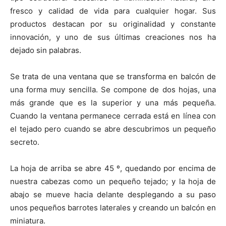
i
i
i
i
i
e
k
s
p
r
r
r
r
r
r
t
fresco y calidad de vida para cualquier hogar. Sus
e
e
e
e
e
)
n
n
n
n
n
productos destacan por su originalidad y constante
innovación, y uno de sus últimas creaciones nos ha
dejado sin palabras.
Se trata de una ventana que se transforma en balcón de
una forma muy sencilla. Se compone de dos hojas, una
más grande que es la superior y una más pequeña.
Cuando la ventana permanece cerrada está en línea con
el tejado pero cuando se abre descubrimos un pequeño
secreto.
La hoja de arriba se abre 45 º, quedando por encima de
nuestra cabezas como un pequeño tejado; y la hoja de
abajo se mueve hacia delante desplegando a su paso
unos pequeños barrotes laterales y creando un balcón en
miniatura.