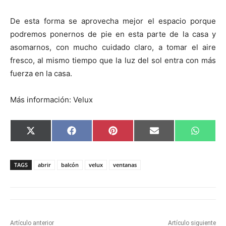
De esta forma se aprovecha mejor el espacio porque
podremos ponernos de pie en esta parte de la casa y
asomarnos, con mucho cuidado claro, a tomar el aire
fresco, al mismo tiempo que la luz del sol entra con más
fuerza en la casa.
Más información: Velux
C
C
C
C
C
X
F
P
E
W
o
o
o
o
o
(
a
i
m
h
m
m
m
m
m
T
c
n
a
a
p
p
p
p
p
w
e
t
i
t
a
a
a
a
a
i
b
e
l
s
TAGS
abrir
balcón
velux
ventanas
r
r
r
r
r
t
o
r
A
t
t
t
t
t
t
o
e
p
i
i
i
i
i
e
k
s
p
r
r
r
r
r
r
t
e
e
e
e
e
)
n
n
n
n
n
Artículo anterior
Artículo siguiente