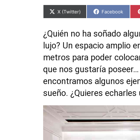
C
C
X (Twitter)
Facebook
o
o
m
m
p
p
a
a
¿Quién no ha soñado algun
r
r
t
t
lujo? Un espacio amplio e
i
i
r
r
e
e
metros para poder colocar
n
n
que nos gustaría poseer
encontramos algunos ejem
sueño. ¿Quieres echarles 