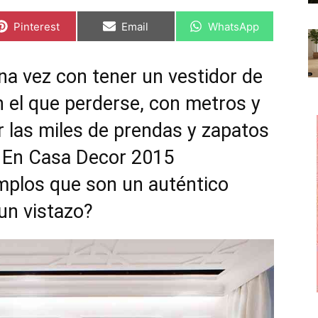
C
C
C
Pinterest
Email
WhatsApp
o
o
o
m
m
m
p
p
p
a
a
a
a vez con tener un vestidor de
r
r
r
t
t
t
n el que perderse, con metros y
i
i
i
r
r
r
e
e
e
 las miles de prendas y zapatos
n
n
n
… En
Casa Decor 2015
plos que son un auténtico
un vistazo?