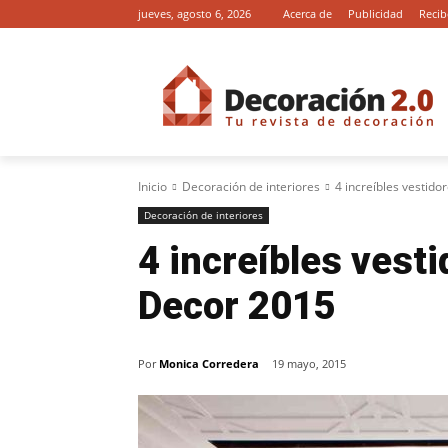
jueves, agosto 6, 2026
Acerca de
Publicidad
Recib
Inicio
Decoración de interiores
4 increíbles vestido
Decoración de interiores
4 increíbles vesti
Decor 2015
Por
Monica Corredera
19 mayo, 2015