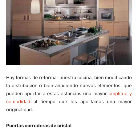
i
i
i
i
i
e
k
s
p
r
r
r
r
r
r
t
e
e
e
e
e
)
n
n
n
n
n
Hay formas de reformar nuestra cocina, bien modificando
la distribucion o bien añadiendo nuevos elementos, que
pueden aportar a estas estancias una mayor
amplitud y
comodidad
al tiempo que les aportamos una mayor
originalidad.
Puertas correderas de cristal