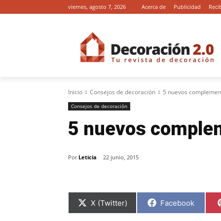
viernes, agosto 7, 2026
Acerca de
Publicidad
Reci
Inicio
Consejos de decoración
5 nuevos complement
Consejos de decoración
5 nuevos complem
Por
Leticia
22 junio, 2015
C
C
X (Twitter)
Facebook
o
o
m
m