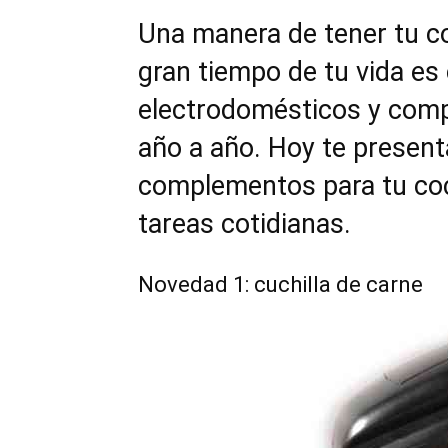
p
p
a
a
Una manera de tener tu co
r
r
t
t
gran tiempo de tu vida e
i
i
r
r
e
e
electrodomésticos y com
n
n
año a año. Hoy te prese
complementos para tu coc
tareas cotidianas.
Novedad 1: cuchilla de carne