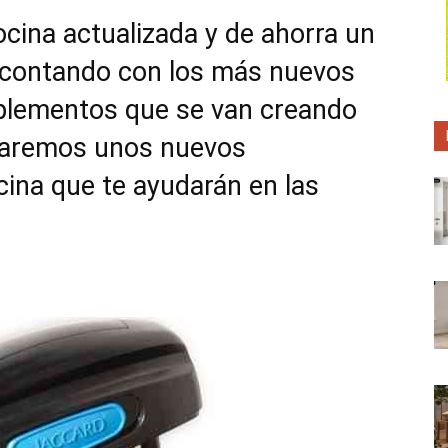
p
p
p
a
a
a
cina actualizada y de ahorra un
r
r
r
t
t
t
s contando con los más nuevos
i
i
i
r
r
r
e
e
e
plementos que se van creando
n
n
n
ntaremos unos nuevos
ina que te ayudarán en las