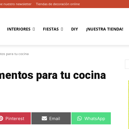
be nuestro newsletter
Tiendas de decoración online
INTERIORES
FIESTAS
DIY
¡NUESTRA TIENDA!
os para tu cocina
entos para tu cocina
C
C
C
Pinterest
Email
WhatsApp
o
o
o
m
m
m