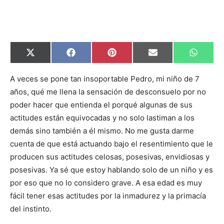
C
C
C
C
C
X
F
P
E
W
o
o
o
o
o
(
a
i
m
h
m
m
m
m
m
T
c
n
a
a
p
p
p
p
p
w
e
t
i
t
A veces se pone tan insoportable Pedro, mi niño de 7
a
a
a
a
a
i
b
e
l
s
años, qué me llena la sensación de desconsuelo por no
r
r
r
r
r
t
o
r
A
t
t
t
t
t
t
o
e
p
poder hacer que entienda el porqué algunas de sus
i
i
i
i
i
e
k
s
p
r
r
r
r
r
r
t
actitudes están equivocadas y no solo lastiman a los
e
e
e
e
e
)
n
n
n
n
n
demás sino también a él mismo. No me gusta darme
cuenta de que está actuando bajo el resentimiento que le
producen sus actitudes celosas, posesivas, envidiosas y
posesivas. Ya sé que estoy hablando solo de un niño y es
por eso que no lo considero grave. A esa edad es muy
fácil tener esas actitudes por la inmadurez y la primacía
del instinto.