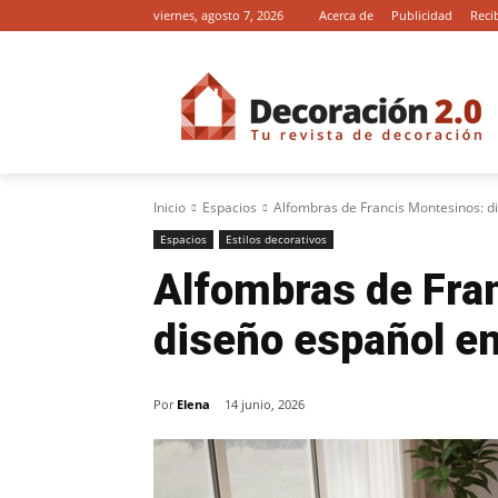
viernes, agosto 7, 2026
Acerca de
Publicidad
Reci
Inicio
Espacios
Alfombras de Francis Montesinos: d
Espacios
Estilos decorativos
Alfombras de Fra
diseño español e
Por
Elena
14 junio, 2026