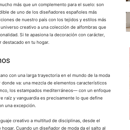
p
p
p
ucho más que un complemento para el suelo: son
a
a
a
r
r
r
undible de uno de los diseñadores españoles más
t
t
t
i
i
i
ciones de nuestro país con los tejidos y estilos más
r
r
r
 universo creativo a una colección de alfombras que
e
e
e
n
n
n
onalidad. Si te apasiona la decoración con carácter,
r destacado en tu hogar.
nos
ano con una larga trayectoria en el mundo de la moda
por donde va: una mezcla de elementos característicos
amenco, los estampados mediterráneos— con un enfoque
 raíz y vanguardia es precisamente lo que define
son una excepción.
nguaje creativo a multitud de disciplinas, desde el
e hogar. Cuando un diseñador de moda da el salto al