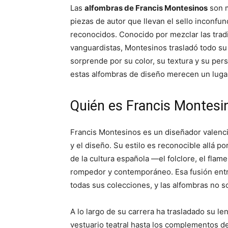
p
p
Las
alfombras de Francis Montesinos
son m
a
a
r
r
piezas de autor que llevan el sello inconf
t
t
i
i
reconocidos. Conocido por mezclar las tradi
r
r
vanguardistas, Montesinos trasladó todo su
e
e
n
n
sorprende por su color, su textura y su pers
estas alfombras de diseño merecen un luga
Quién es Francis Montesi
Francis Montesinos es un diseñador valenci
y el diseño. Su estilo es reconocible allá 
de la cultura española —el folclore, el fl
rompedor y contemporáneo. Esa fusión entre
todas sus colecciones, y las alfombras no 
A lo largo de su carrera ha trasladado su le
vestuario teatral hasta los complementos d