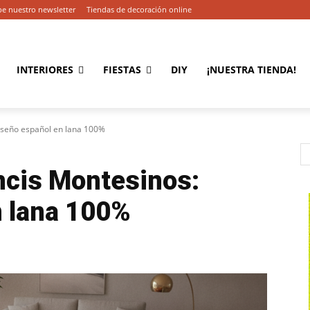
be nuestro newsletter
Tiendas de decoración online
INTERIORES
FIESTAS
DIY
¡NUESTRA TIENDA!
iseño español en lana 100%
ncis Montesinos:
n lana 100%