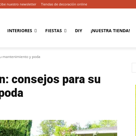
cibe nuestro newsletter
Tiendas de decoración online
INTERIORES
FIESTAS
DIY
¡NUESTRA TIENDA!
 su mantenimiento y poda
ín: consejos para su
poda