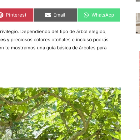
C
C
C
Pinterest
Email
WhatsApp
o
o
o
m
m
m
p
p
p
rivilegio. Dependiendo del tipo de árbol elegido,
a
a
a
r
r
r
res
y preciosos colores otoñales e incluso podrás
t
t
t
i
i
i
ión te mostramos una guía básica de árboles para
r
r
r
e
e
e
n
n
n