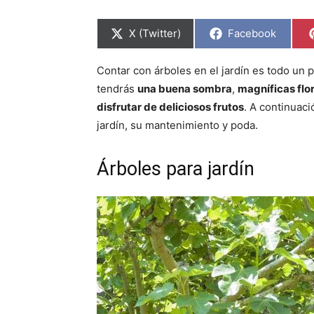
C
C
X (Twitter)
Facebook
o
o
m
m
p
p
Contar con árboles en el jardín es todo un p
a
a
r
r
tendrás
una buena sombra
,
magníficas flo
t
t
i
i
disfrutar de deliciosos frutos
. A continuac
r
r
jardín, su mantenimiento y poda.
e
e
n
n
Árboles para jardín