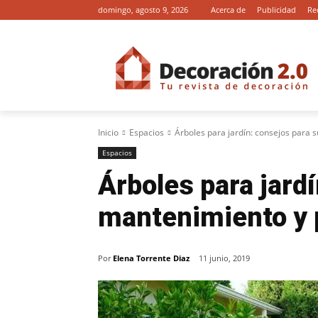
domingo, agosto 9, 2026
Acerca de
Publicidad
Re
Inicio
Espacios
Árboles para jardín: consejos para
Espacios
Árboles para jard
mantenimiento y 
Por
Elena Torrente Diaz
11 junio, 2019