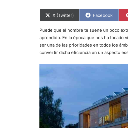
C
C
X (Twitter)
Facebook
o
o
m
m
p
p
Puede que el nombre te suene un poco extr
a
a
r
r
aprendido. En la época que nos ha tocado v
t
t
i
i
ser una de las prioridades en todos los ámbi
r
r
convertir dicha eficiencia en un aspecto ese
e
e
n
n