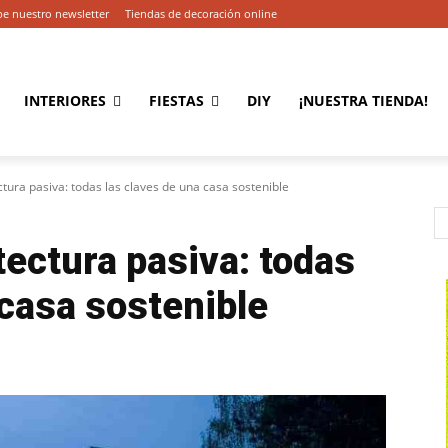
be nuestro newsletter
Tiendas de decoración online
INTERIORES
FIESTAS
DIY
¡NUESTRA TIENDA!
tura pasiva: todas las claves de una casa sostenible
tectura pasiva: todas
 casa sostenible