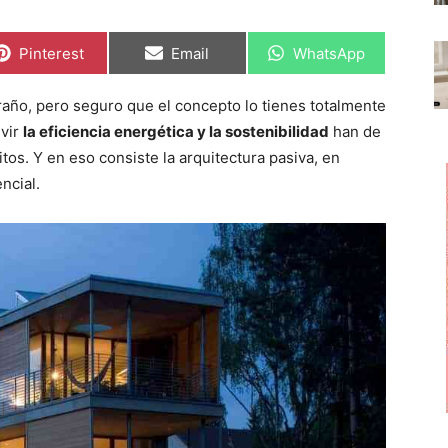
C
C
C
Pinterest
Email
WhatsApp
o
o
o
m
m
m
p
p
p
año, pero seguro que el concepto lo tienes totalmente
a
a
a
r
r
r
ivir
la eficiencia energética y la sostenibilidad
han de
t
t
t
i
i
i
tos. Y en eso consiste la arquitectura pasiva, en
r
r
r
ncial.
e
e
e
n
n
n