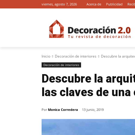
viernes, agosto 7, 2026
Acerca de
Publicidad
Reci
Inicio
Decoración de interiores
Descubre la arquitec
Decoración de interiores
Descubre la arqui
las claves de una
Por
Monica Corredera
13 junio, 2019