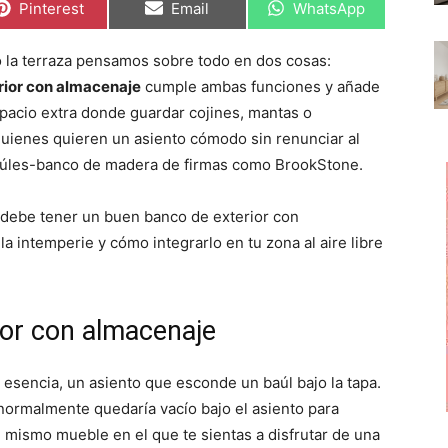
C
C
C
Pinterest
Email
WhatsApp
o
o
o
m
m
m
p
p
p
n o la terraza pensamos sobre todo en dos cosas:
a
a
a
r
r
r
rior con almacenaje
cumple ambas funciones y añade
t
t
t
i
i
i
spacio extra donde guardar cojines, mantas o
r
r
r
quienes quieren un asiento cómodo sin renunciar al
e
e
e
n
n
n
baúles-banco de madera de firmas como BrookStone.
 debe tener un buen banco de exterior con
a intemperie y cómo integrarlo en tu zona al aire libre
ior con almacenaje
esencia, un asiento que esconde un baúl bajo la tapa.
 normalmente quedaría vacío bajo el asiento para
l mismo mueble en el que te sientas a disfrutar de una