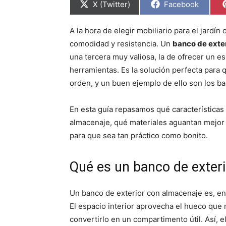
C
C
X (Twitter)
Facebook
o
o
m
m
p
p
A la hora de elegir mobiliario para el jardí
a
a
r
r
comodidad y resistencia. Un
banco de exte
t
t
i
i
una tercera muy valiosa, la de ofrecer un e
r
r
herramientas. Es la solución perfecta para 
e
e
n
n
orden, y un buen ejemplo de ello son los 
En esta guía repasamos qué características
almacenaje, qué materiales aguantan mejor l
para que sea tan práctico como bonito.
Qué es un banco de exter
Un banco de exterior con almacenaje es, en 
El espacio interior aprovecha el hueco que
convertirlo en un compartimento útil. Así, e