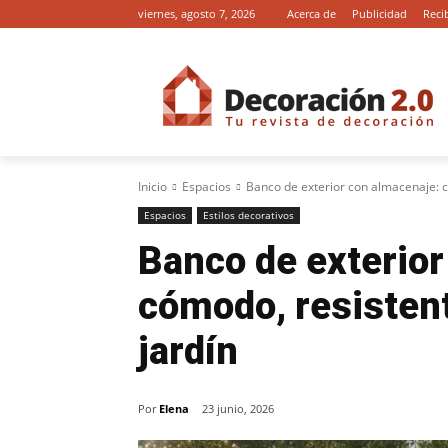
viernes, agosto 7, 2026
Acerca de
Publicidad
Reci
Inicio
Espacios
Banco de exterior con almacenaje: c
Espacios
Estilos decorativos
Banco de exterior
cómodo, resistent
jardín
Por
Elena
23 junio, 2026