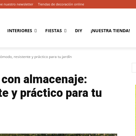
be nuestro newsletter
Tiendas de decoración online
INTERIORES
FIESTAS
DIY
¡NUESTRA TIENDA!
ómodo, resistente y práctico para tu jardín
 con almacenaje:
e y práctico para tu