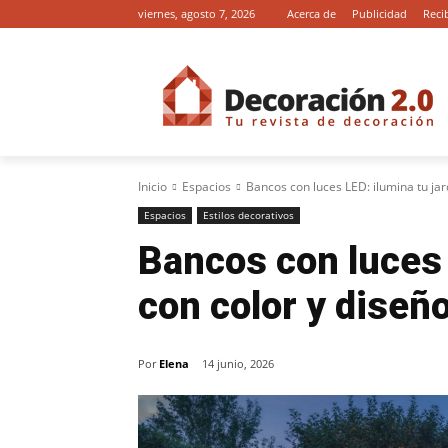
viernes, agosto 7, 2026
Acerca de
Publicidad
Reci
Inicio
Espacios
Bancos con luces LED: ilumina tu jar
Espacios
Estilos decorativos
Bancos con luces 
con color y diseñ
Por
Elena
14 junio, 2026