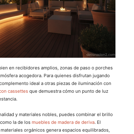
bien en recibidores amplios, zonas de paso o porches
atmósfera acogedora. Para quienes disfrutan jugando
 complemento ideal a otras piezas de iluminación con
con cassettes
que demuestra cómo un punto de luz
estancia.
nalidad y materiales nobles, puedes combinar el brillo
, como la de los
muebles de madera de deriva
. El
s materiales orgánicos genera espacios equilibrados,