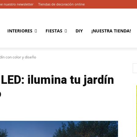
be nuestro newsletter
Tiendas de decoración online
INTERIORES
FIESTAS
DIY
¡NUESTRA TIENDA!
dín con color y diseño
LED: ilumina tu jardín
o