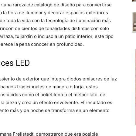
p
p
p
r una rareza de catálogo de diseño para convertirse
a
a
a
r
r
r
 la hora de iluminar y decorar espacios exteriores.
t
t
t
i
i
i
 de toda la vida con la tecnología de iluminación más
r
r
r
rincón de cientos de tonalidades distintas con solo
e
e
e
n
n
n
rraza, tu jardín o incluso a un patio interior, este tipo
merece la pena conocer en profundidad.
uces LED
asiento de exterior que integra diodos emisores de luz
 bancos tradicionales de madera o forja, estos
nslúcidos como el polietileno o el metacrilato, de
la pieza y crea un efecto envolvente. El resultado es
ento más y de noche se transforma en un elemento
mana Frellstedt, demostraron que era posible