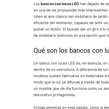
p
p
Los
bancos con luces LED
han dejado de se
a
a
r
r
en una de las propuestas más interesantes a
t
t
i
i
Unen el aire clásico del mobiliario de jardín
r
r
eficiente del momento, capaces de teñir un 
e
e
n
n
pulsar un botón. Si buscas dar un giro a tu te
de mobiliario luminoso es una opción que 
Qué son los bancos con l
Un banco con luces LED es, en esencia, un 
dentro de su estructura. A diferencia de los
modelos suelen fabricarse en materiales tra
modo que la luz se difunde a través de toda 
un mueble que de día funciona como un asi
decorativo protagonista.
Firmas pioneras en este campo, como la ale