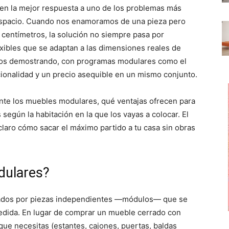
p
p
p
en la mejor respuesta a uno de los problemas más
a
a
a
r
r
r
de espacio. Cuando nos enamoramos de una pieza pero
t
t
t
i
i
i
centímetros, la solución no siempre pasa por
r
r
r
lexibles que se adaptan a las dimensiones reales de
e
e
e
n
n
n
años demostrando, con programas modulares como el
cionalidad y un precio asequible en un mismo conjunto.
nte los muebles modulares, qué ventajas ofrecen para
egún la habitación en la que los vayas a colocar. El
 claro cómo sacar el máximo partido a tu casa sin obras
dulares?
ados por piezas independientes —módulos— que se
edida. En lugar de comprar un mueble cerrado con
que necesitas (estantes, cajones, puertas, baldas