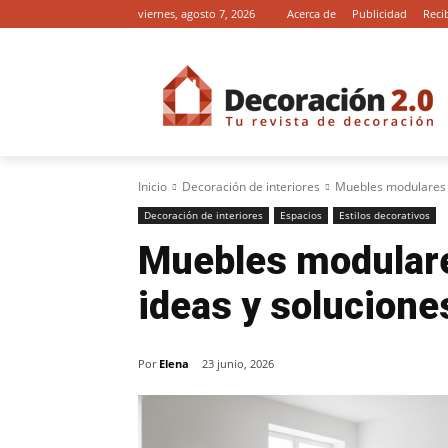
viernes, agosto 7, 2026
Acerca de
Publicidad
Reci
Inicio
Decoración de interiores
Muebles modulares p
Decoración de interiores
Espacios
Estilos decorativos
Muebles modulare
ideas y solucione
Por
Elena
23 junio, 2026