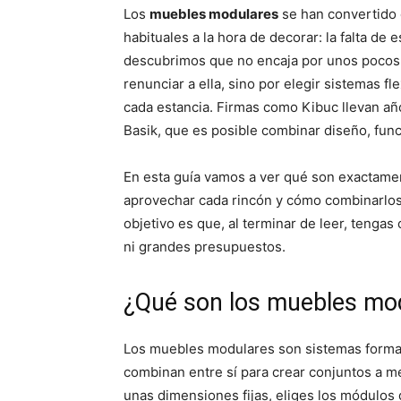
p
p
Los
muebles modulares
se han convertido 
a
a
r
r
habituales a la hora de decorar: la falta 
t
t
i
i
descubrimos que no encaja por unos pocos 
r
r
renunciar a ella, sino por elegir sistemas f
e
e
n
n
cada estancia. Firmas como Kibuc llevan 
Basik, que es posible combinar diseño, fun
En esta guía vamos a ver qué son exactame
aprovechar cada rincón y cómo combinarlos s
objetivo es que, al terminar de leer, tengas
ni grandes presupuestos.
¿Qué son los muebles mo
Los muebles modulares son sistemas form
combinan entre sí para crear conjuntos a m
unas dimensiones fijas, eliges los módulos 