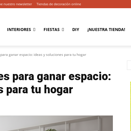
be nuestro newsletter
Tiendas de decoración online
INTERIORES
FIESTAS
DIY
¡NUESTRA TIENDA!
ara ganar espacio: ideas y soluciones para tu hogar
s para ganar espacio:
s para tu hogar