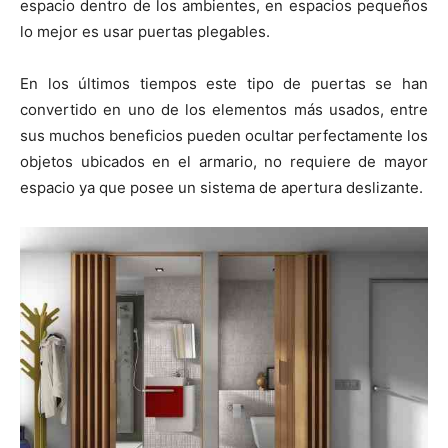
espacio dentro de los ambientes, en espacios pequeños
i
i
i
i
i
e
k
s
p
r
r
r
r
r
r
t
lo mejor es usar puertas plegables.
e
e
e
e
e
)
n
n
n
n
n
En los últimos tiempos este tipo de puertas se han
convertido en uno de los elementos más usados, entre
sus muchos beneficios pueden ocultar perfectamente los
objetos ubicados en el armario, no requiere de mayor
espacio ya que posee un sistema de apertura deslizante.