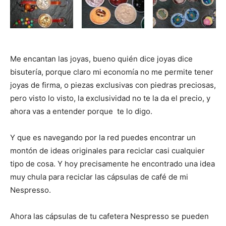
i
i
i
i
i
e
k
s
p
r
r
r
r
r
r
t
e
e
e
e
e
)
n
n
n
n
n
Me encantan las joyas, bueno quién dice joyas dice
bisutería, porque claro mi economía no me permite tener
joyas de firma, o piezas exclusivas con piedras preciosas,
pero visto lo visto, la exclusividad no te la da el precio, y
ahora vas a entender porque te lo digo.
Y que es navegando por la red puedes encontrar un
montón de ideas originales para reciclar casi cualquier
tipo de cosa. Y hoy precisamente he encontrado una idea
muy chula para reciclar las cápsulas de café de mi
Nespresso.
Ahora las cápsulas de tu cafetera Nespresso se pueden