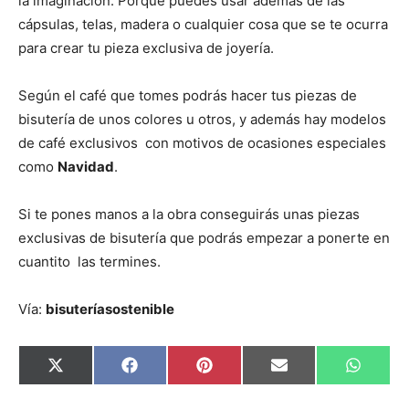
la imaginación. Porque puedes usar además de las
cápsulas, telas, madera o cualquier cosa que se te ocurra
para crear tu pieza exclusiva de joyería.
Según el café que tomes podrás hacer tus piezas de
bisutería de unos colores u otros, y además hay modelos
de café exclusivos con motivos de ocasiones especiales
como
Navidad
.
Si te pones manos a la obra conseguirás unas piezas
exclusivas de bisutería que podrás empezar a ponerte en
cuantito las termines.
Vía:
bisuteríasostenible
C
C
C
C
C
X
F
P
E
W
o
o
o
o
o
(
a
i
m
h
m
m
m
m
m
T
c
n
a
a