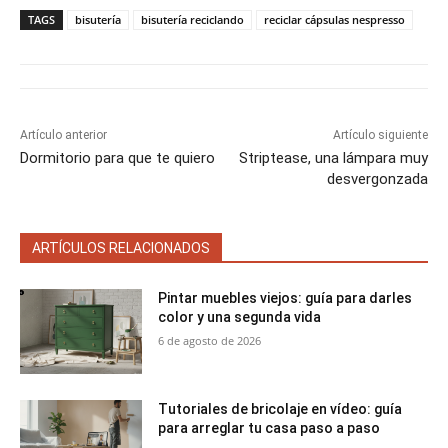
p
p
p
p
p
w
e
t
i
t
a
a
a
a
a
i
b
e
l
s
TAGS
bisutería
bisutería reciclando
reciclar cápsulas nespresso
r
r
r
r
r
t
o
r
A
t
t
t
t
t
t
o
e
p
i
i
i
i
i
e
k
s
p
r
r
r
r
r
r
t
e
e
e
e
e
)
n
n
n
n
n
Artículo anterior
Artículo siguiente
Dormitorio para que te quiero
Striptease, una lámpara muy
desvergonzada
ARTÍCULOS RELACIONADOS
Pintar muebles viejos: guía para darles
color y una segunda vida
6 de agosto de 2026
Tutoriales de bricolaje en vídeo: guía
para arreglar tu casa paso a paso