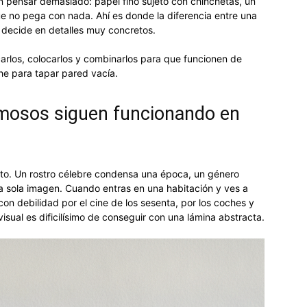
in pensar demasiado: papel fino sujeto con chinchetas, un
e no pega con nada. Ahí es donde la diferencia entre una
 decide en detalles muy concretos.
arlos, colocarlos y combinarlos para que funcionen de
e para tapar pared vacía.
amosos siguen funcionando en
ato. Un rostro célebre condensa una época, un género
a sola imagen. Cuando entras en una habitación y ves a
n debilidad por el cine de los sesenta, por los coches y
 visual es dificilísimo de conseguir con una lámina abstracta.