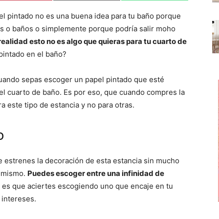
m
m
m
p
p
p
el pintado no es una buena idea para tu baño porque
a
a
a
r
r
r
s o baños o simplemente porque podría salir moho
t
t
t
i
i
i
realidad esto no es algo que quieras para tu cuarto de
r
r
r
pintado en el baño?
e
e
e
n
n
n
cuando sepas escoger un papel pintado que esté
l cuarto de baño. Es por eso, que cuando compres la
 este tipo de estancia y no para otras.
o
e estrenes la decoración de esta estancia sin mucho
l mismo.
Puedes escoger entre una infinidad de
a es que aciertes escogiendo uno que encaje en tu
 intereses.