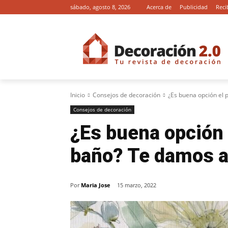
sábado, agosto 8, 2026
Acerca de
Publicidad
Reci
Inicio
Consejos de decoración
¿Es buena opción el 
Consejos de decoración
¿Es buena opción 
baño? Te damos a
Por
Maria Jose
15 marzo, 2022