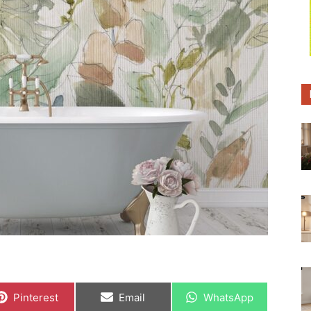
C
C
C
Pinterest
Email
WhatsApp
o
o
o