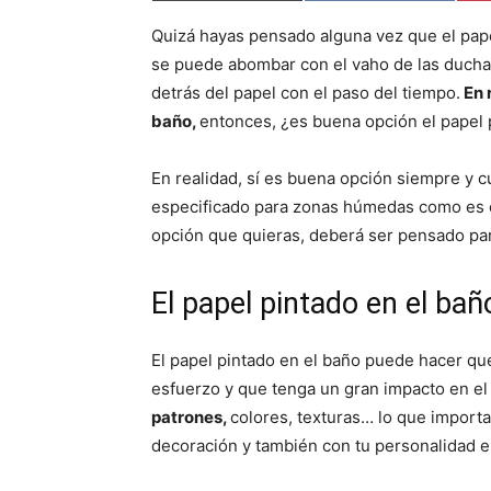
m
m
p
p
Quizá hayas pensado alguna vez que el pap
a
a
r
r
se puede abombar con el vaho de las ducha
t
t
i
i
detrás del papel con el paso del tiempo.
En 
r
r
baño,
entonces, ¿es buena opción el papel 
e
e
n
n
En realidad, sí es buena opción siempre y 
especificado para zonas húmedas como es e
opción que quieras, deberá ser pensado para
El papel pintado en el bañ
El papel pintado en el baño puede hacer qu
esfuerzo y que tenga un gran impacto en e
patrones,
colores, texturas… lo que import
decoración y también con tu personalidad e