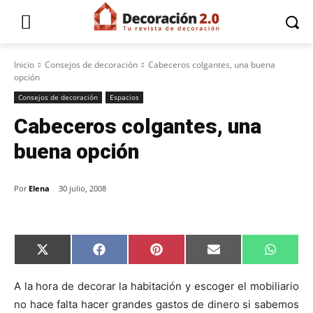
Inicio
Consejos de decoración
Cabeceros colgantes, una buena
opción
Consejos de decoración
Espacios
Cabeceros colgantes, una
buena opción
Por
Elena
30 julio, 2008
C
C
C
C
C
X
F
P
E
W
o
o
o
o
o
(
a
i
m
h
m
m
m
m
m
T
c
n
a
a
p
p
p
p
p
w
e
t
i
t
A la hora de decorar la habitación y escoger el mobiliario
a
a
a
a
a
i
b
e
l
s
no hace falta hacer grandes gastos de dinero si sabemos
r
r
r
r
r
t
o
r
A