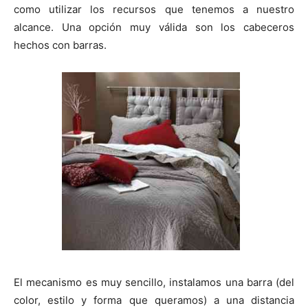
t
t
t
t
t
t
o
e
p
como utilizar los recursos que tenemos a nuestro
i
i
i
i
i
e
k
s
p
r
r
r
r
r
r
t
alcance. Una opción muy válida son los cabeceros
e
e
e
e
e
)
n
n
n
n
n
hechos con barras.
El mecanismo es muy sencillo, instalamos una barra (del
color, estilo y forma que queramos) a una distancia